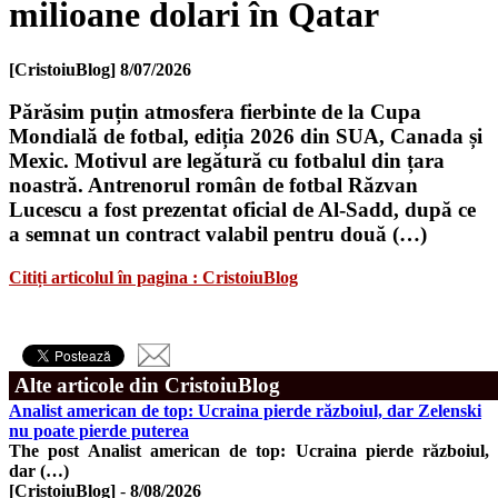
milioane dolari în Qatar
[CristoiuBlog]
8/07/2026
Părăsim puțin atmosfera fierbinte de la Cupa
Mondială de fotbal, ediția 2026 din SUA, Canada și
Mexic. Motivul are legătură cu fotbalul din țara
noastră. Antrenorul român de fotbal Răzvan
Lucescu a fost prezentat oficial de Al-Sadd, după ce
a semnat un contract valabil pentru două (…)
Citiți articolul în pagina : CristoiuBlog
Alte articole din CristoiuBlog
Analist american de top: Ucraina pierde războiul, dar Zelenski
nu poate pierde puterea
The post Analist american de top: Ucraina pierde războiul,
dar (…)
[CristoiuBlog]
-
8/08/2026