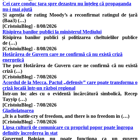
Cei care conduc țara spre dezastru nu înțeleg că propaganda
nu-i mai ajută
Și agenția de rating Moody’s a reconfirmat ratingul de țară
(Baa3) (…)
[CristoiuBlog]
-
8/08/2026
Risipirea banilor publici la ministerul Mediului
Risipirea banilor publici și politizarea cheltuielilor publice
de (…)
[CristoiuBlog]
-
8/08/2026
Hotărârea de Guvern care ne confirmă că nu există criză
energetică
The post Hotărârea de Guvern care ne confirmă că nu există
criză (…)
[CristoiuBlog]
-
7/08/2026
Acordul de la Mecca. Pactul „defensiv” care poate transforma o
criză locală într-un război regional
Într-un loc ales cu o evidentă încărcătură simbolică, Recep
Tayyip (…)
[CristoiuBlog]
-
7/08/2026
Gladiolatoarea
„It is a battle-cry of freedom, and there is no freedom in (…)
[CristoiuBlog]
-
7/08/2026
Lipsa culturii de comunicare cu propriul popor poate îngropa
definitiv încrederea în stat
Guvernul Bolojan nu poate funcționa ca un guvern