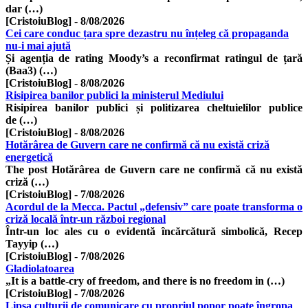
dar (…)
[CristoiuBlog]
-
8/08/2026
Cei care conduc țara spre dezastru nu înțeleg că propaganda
nu-i mai ajută
Și agenția de rating Moody’s a reconfirmat ratingul de țară
(Baa3) (…)
[CristoiuBlog]
-
8/08/2026
Risipirea banilor publici la ministerul Mediului
Risipirea banilor publici și politizarea cheltuielilor publice
de (…)
[CristoiuBlog]
-
8/08/2026
Hotărârea de Guvern care ne confirmă că nu există criză
energetică
The post Hotărârea de Guvern care ne confirmă că nu există
criză (…)
[CristoiuBlog]
-
7/08/2026
Acordul de la Mecca. Pactul „defensiv” care poate transforma o
criză locală într-un război regional
Într-un loc ales cu o evidentă încărcătură simbolică, Recep
Tayyip (…)
[CristoiuBlog]
-
7/08/2026
Gladiolatoarea
„It is a battle-cry of freedom, and there is no freedom in (…)
[CristoiuBlog]
-
7/08/2026
Lipsa culturii de comunicare cu propriul popor poate îngropa