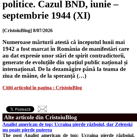
politice. Cazul BND, iunie –
septembrie 1944 (XI)
[CristoiuBlog]
8/07/2026
Numeroase mărturii atestă că începutul lunii mai
1942 a fost marcat în România de manifestări care
au dat expresie unor stări de spirit contradictorii,
generate de evoluțiile din spațiul public național și
internațional. De la dezamăgire până la teama de
ziua de mâine, de la speranță (…)
Citiți articolul în pagina : CristoiuBlog
Alte articole din CristoiuBlog
Analist american de top: Ucraina pierde războiul, dar Zelenski
nu poate pierde puterea
The post Analist american de top: Ucraina pierde războiul,