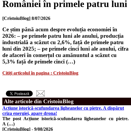
României în primele patru luni
[CristoiuBlog]
8/07/2026
Ce știm până acum despre evoluția economiei în
2026: – pe primele patru luni ale anului, producția
industrială a scăzut cu 2,6%, față de primele patru
luni din 2025; – pe primele cinci luni ale anului, cifra
de afaceri în comerțul cu amănuntul a scăzut cu
5,3% față de primele cinci (…)
Citiți articolul în pagina : CristoiuBlog
Alte articole din CristoiuBlog
Acțiune istorică-scufundarea ligheanelor cu pietre. A dispărut
criza energiei, apare drona!
The post Acțiune istorică-scufundarea ligheanelor cu pietre.
A (…)
[CristoiuBlog]
-
9/08/2026