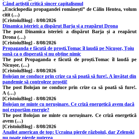
Când artiștii critică sincer capitalismul
„Enciclopedia propagandei românești” de Călin Hentea, volum
citit (…)
[CristoiuBlog]
-
8/08/2026
Dinamica isteriei: a dispărut Barja și a reapărut Drona
The post Dinamica isteriei: a dispărut Barja și a reapărut
Drona (…)
[CristoiuBlog]
-
8/08/2026
Propaganda e făcută de proști.Tomac îl laudă pe Nicușor, Țoiu
sună ca o disperată și nu obține nimic
The post Propaganda e făcută de proști.Tomac îl laudă pe
Nicușor, (…)
[CristoiuBlog]
-
8/08/2026
Bolojan ne conduce prin crize ca să poată să fure!. A învățat din
pandemie să controleze proștii!
The post Bolojan ne conduce prin crize ca să poată să fure!.
A (…)
[CristoiuBlog]
-
8/08/2026
Bolojan ne minte cu nerușinare. Ce criză energetică avem dacă
noi exportăm energie?
The post Bolojan ne minte cu nerușinare. Ce criză energetică
avem (…)
[CristoiuBlog]
-
8/08/2026
Analist american de top: Ucraina pierde războiul, dar Zelenski
nu poate pierde puterea