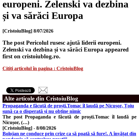
europeni. Zelenski va dezbina
și va sărăci Europa
[CristoiuBlog]
8/07/2026
The post Pericolul rusesc ajută liderii europeni.
Zelenski va dezbina și va sărăci Europa appeared
first on cristoiublog.ro.
Citiți articolul în pagina : CristoiuBlog
Alte articole din CristoiuBlog
Propaganda e făcută de proști.Tomac îl laudă pe Nicușor, Țoiu
sună ca o disperată și nu obține nimic
The post Propaganda e făcută de proști.Tomac îl laudă pe
Nicușor, (…)
[CristoiuBlog]
-
8/08/2026
Bolojan ne conduce prin crize ca să poată să fure!. A învățat din