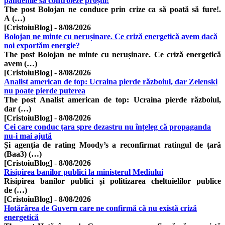
pandemie să controleze proștii!
The post Bolojan ne conduce prin crize ca să poată să fure!.
A (…)
[CristoiuBlog]
-
8/08/2026
Bolojan ne minte cu nerușinare. Ce criză energetică avem dacă
noi exportăm energie?
The post Bolojan ne minte cu nerușinare. Ce criză energetică
avem (…)
[CristoiuBlog]
-
8/08/2026
Analist american de top: Ucraina pierde războiul, dar Zelenski
nu poate pierde puterea
The post Analist american de top: Ucraina pierde războiul,
dar (…)
[CristoiuBlog]
-
8/08/2026
Cei care conduc țara spre dezastru nu înțeleg că propaganda
nu-i mai ajută
Și agenția de rating Moody’s a reconfirmat ratingul de țară
(Baa3) (…)
[CristoiuBlog]
-
8/08/2026
Risipirea banilor publici la ministerul Mediului
Risipirea banilor publici și politizarea cheltuielilor publice
de (…)
[CristoiuBlog]
-
8/08/2026
Hotărârea de Guvern care ne confirmă că nu există criză
energetică