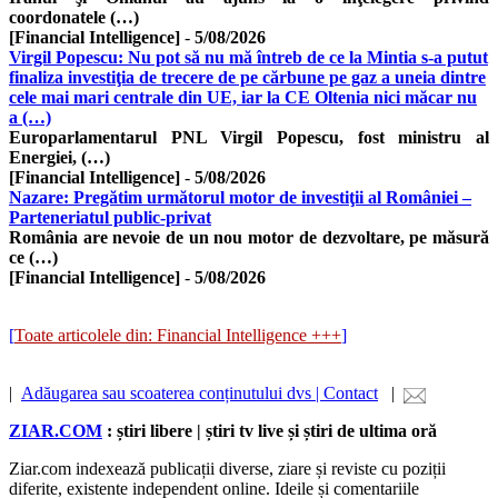
coordonatele (…)
[Financial Intelligence]
-
5/08/2026
Virgil Popescu: Nu pot să nu mă întreb de ce la Mintia s-a putut
finaliza investiţia de trecere de pe cărbune pe gaz a uneia dintre
cele mai mari centrale din UE, iar la CE Oltenia nici măcar nu
a (…)
Europarlamentarul PNL Virgil Popescu, fost ministru al
Energiei, (…)
[Financial Intelligence]
-
5/08/2026
Nazare: Pregătim următorul motor de investiţii al României –
Parteneriatul public-privat
România are nevoie de un nou motor de dezvoltare, pe măsură
ce (…)
[Financial Intelligence]
-
5/08/2026
[
Toate articolele din: Financial Intelligence +++
]
|
Adăugarea sau scoaterea conținutului dvs | Contact
|
ZIAR.COM
: știri libere | știri tv live și știri de ultima oră
Ziar.com indexează publicații diverse, ziare și reviste cu poziții
diferite, existente independent online. Ideile și comentariile