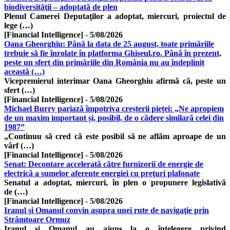
biodiversităţii – adoptată de plen
Plenul Camerei Deputaţilor a adoptat, miercuri, proiectul de
lege (…)
[Financial Intelligence]
-
5/08/2026
Oana Gheorghiu: Până la data de 25 august, toate primăriile
trebuie să fie înrolate în platforma Ghiseul.ro. Până în prezent,
peste un sfert din primăriile din România nu au îndeplinit
această (…)
Vicepremierul interimar Oana Gheorghiu afirmă că, peste un
sfert (…)
[Financial Intelligence]
-
5/08/2026
Michael Burry pariază împotriva creșterii pieței: „Ne apropiem
de un maxim important și, posibil, de o cădere similară celei din
1987”
„Continuu să cred că este posibil să ne aflăm aproape de un
vârf (…)
[Financial Intelligence]
-
5/08/2026
Senat: Decontare accelerată către furnizorii de energie de
electrică a sumelor aferente energiei cu preţuri plafonate
Senatul a adoptat, miercuri, în plen o propunere legislativă
de (…)
[Financial Intelligence]
-
5/08/2026
Iranul şi Omanul convin asupra unei rute de navigaţie prin
Strâmtoare Ormuz
Iranul şi Omanul au ajuns la o înţelegere privind