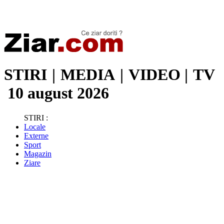
Stiri de ultima oră | Ultimele ştiri | Presa online | Stiri libere
STIRI
|
MEDIA
|
VIDEO
|
TV
10 august 2026
STIRI :
Locale
Externe
Sport
Magazin
Ziare