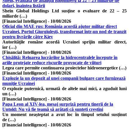
Shein, evaluată de analiştii Bloomberg la 22 – 25 miliarde de
dolari, înaintea listării
Shein Global Holdings Ltd susţine o evaluare de 22 – 25
miliarde (…)
[Financial Intelligence]
-
10/08/2026
Oficial din MAE rus: România acordă ajutor militar direct
Ucrainei. Portul Giurgiuleşti, transformat într-un nod de tranzit
pentru livrările către Kiev
Autorităţile române acordă Ucrainei sprijin militar direct,
iar (…)
[Financial Intelligence]
-
10/08/2026
Chisăliţă: Reluarea lucrărilor la hidrocentralele începute în
ariile protejate reduce riscurile provocate de viituri
Legea care permite continuarea proiectelor hidroenergetice (…)
[Financial Intelligence]
-
10/08/2026
Explozie la un depozit al unei companii bulgare care furnizează
muniţie Ucrainei
O explozie puternică, urmată de altele mai mici, a zguduit luni
un (…)
[Financial Intelligence]
-
10/08/2026
Papa Leon al XIV-lea, mesaj surpriză pentru tinerii de la
Untold: Nu vă fie teamă să arătați că sunteți creștini
Un moment neașteptat a avut loc în timpul setului susținut
de (…)
[Financial Intelligence]
-
10/08/2026