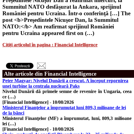
Preşedintele Nicuşor Dan a reafirmat miercuri, la
Summitul NATO desfăşurat la Ankara, sprijinul
României pentru Ucraina. Într-o conferinţă […] The
post <b>Preşedintele Nicuşor Dan, la Summitul
NATO:</b> Am reafirmat sprijinul României
pentru Ucraina appeared first on (…)
Citiți articolul în pagina : Financial Intelligence
Alte articole din Financial Intelligence
Peter Magyar: Nivelul Dunării a crescut. A început repornirea
unei turbine la centrala nucleară Paks
Nivelul Dunării dă primele semne de revenire în Ungaria, ceea
ce (…)
[Financial Intelligence]
-
10/08/2026
Ministerul Finanţelor a împrumutat luni 809,3 milioane de lei
de la bănci
Ministerul Finanţelor (MF) a împrumutat, luni, 809,3 milioane
lei (…)
[Financial Intelligence]
-
10/08/2026