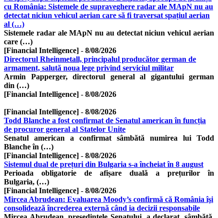
cu România: Sistemele de supraveghere radar ale MApN nu au
detectat niciun vehicul aerian care să fi traversat spațiul aerian
al (…)
Sistemele radar ale MApN nu au detectat niciun vehicul aerian
care (…)
[Financial Intelligence]
-
8/08/2026
Directorul Rheinmetall, principalul producător german de
armament, salută noua lege privind serviciul militar
Armin Papperger, directorul general al gigantului german
din (…)
[Financial Intelligence]
-
8/08/2026
[Financial Intelligence]
-
8/08/2026
Todd Blanche a fost confirmat de Senatul american în funcția
de procuror general al Statelor Unite
Senatul american a confirmat sâmbătă numirea lui Todd
Blanche în (…)
[Financial Intelligence]
-
8/08/2026
Sistemul dual de prețuri din Bulgaria s-a încheiat în 8 august
Perioada obligatorie de afișare duală a prețurilor în
Bulgaria, (…)
[Financial Intelligence]
-
8/08/2026
Mircea Abrudean: Evaluarea Moody’s confirmă că România îşi
consolidează încrederea externă când ia decizii responsabile
Mircea Abrudean, preşedintele Senatului, a declarat, sâmbătă,