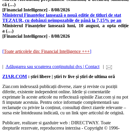
că (…)
[Financial Intelligence]
-
8/08/2026
Ministerul Finanțelor lansează o nouă ediție de titluri de stat
TEZAUR, cu dobânzi neimpozabile de până la 7,15% pe an
Ministerul Finanțelor lansează luni, 10 august, a opta ediție
a (…)
[Financial Intelligence]
-
8/08/2026
[
Toate articolele din: Financial Intelligence +++
]
|
Adăugarea sau scoaterea conținutului dvs | Contact
|
ZIAR.COM
: știri libere | știri tv live și știri de ultima oră
Ziar.com indexează publicații diverse, ziare și reviste cu poziții
diferite, existente independent online. Ideile și comentariile
exprimate în aceste articole nu reflectează opiniile Ziar.com și nu pot
fi imputate acestuia. Pentru orice informație complementară sau
reclamație cu privire la conținut, consultați direct ziarele relevante –
sursa este întotdeauna indicată, cu un link spre articolul de origină.
Publicare, realizare si gazduire web : DIRECTWAY. Toate
drepturile rezervate, reproducerea interzisa - Copyright © 1996-