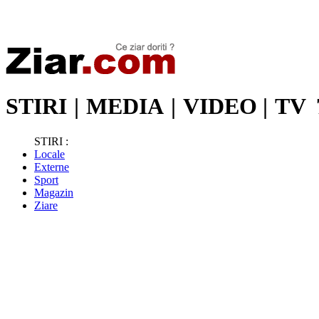
Stiri de ultima oră | Ultimele ştiri | Presa online | Stiri libere
STIRI
|
MEDIA
|
VIDEO
|
TV
STIRI :
Locale
Externe
Sport
Magazin
Ziare