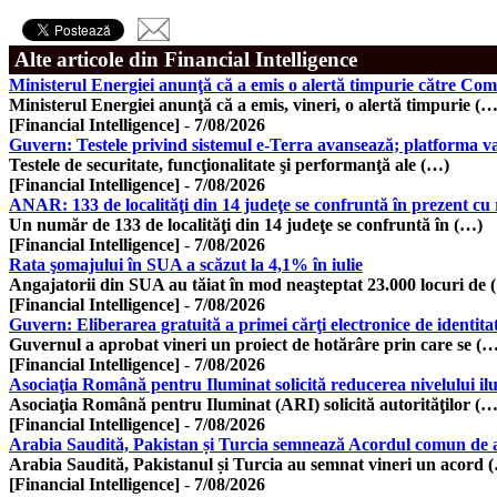
Alte articole din Financial Intelligence
Ministerul Energiei anunţă că a emis o alertă timpurie către Comi
Ministerul Energiei anunţă că a emis, vineri, o alertă timpurie (…
[Financial Intelligence]
-
7/08/2026
Guvern: Testele privind sistemul e-Terra avansează; platforma v
Testele de securitate, funcţionalitate şi performanţă ale (…)
[Financial Intelligence]
-
7/08/2026
ANAR: 133 de localităţi din 14 judeţe se confruntă în prezent cu r
Un număr de 133 de localităţi din 14 judeţe se confruntă în (…)
[Financial Intelligence]
-
7/08/2026
Rata şomajului în SUA a scăzut la 4,1% în iulie
Angajatorii din SUA au tăiat în mod neaşteptat 23.000 locuri de 
[Financial Intelligence]
-
7/08/2026
Guvern: Eliberarea gratuită a primei cărţi electronice de identi
Guvernul a aprobat vineri un proiect de hotărâre prin care se (
[Financial Intelligence]
-
7/08/2026
Asociaţia Română pentru Iluminat solicită reducerea nivelului il
Asociaţia Română pentru Iluminat (ARI) solicită autorităţilor (…
[Financial Intelligence]
-
7/08/2026
Arabia Saudită, Pakistan și Turcia semnează Acordul comun de apă
Arabia Saudită, Pakistanul și Turcia au semnat vineri un acord 
[Financial Intelligence]
-
7/08/2026