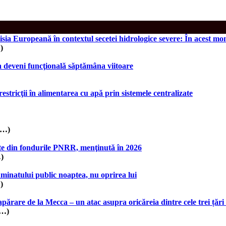
sia Europeană în contextul secetei hidrologice severe: În acest mo
)
a deveni funcţională săptămâna viitoare
estricţii în alimentarea cu apă prin sistemele centralizate
(…)
tate din fondurile PNRR, menţinută în 2026
…)
uminatului public noaptea, nu oprirea lui
)
rare de la Mecca – un atac asupra oricăreia dintre cele trei țări 
(…)