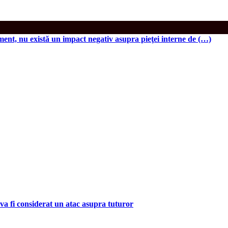
ment, nu există un impact negativ asupra pieţei interne de (…)
va fi considerat un atac asupra tuturor