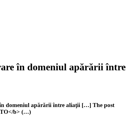
rare în domeniul apărării între
n domeniul apărării între aliaţii […] The post
>NATO</b> (…)