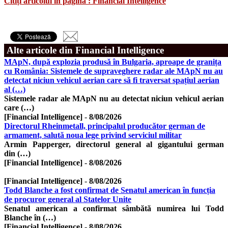
Citiți articolul în pagina : Financial Intelligence
Alte articole din Financial Intelligence
MApN, după explozia produsă în Bulgaria, aproape de granița
cu România: Sistemele de supraveghere radar ale MApN nu au
detectat niciun vehicul aerian care să fi traversat spațiul aerian
al (…)
Sistemele radar ale MApN nu au detectat niciun vehicul aerian
care (…)
[Financial Intelligence]
-
8/08/2026
Directorul Rheinmetall, principalul producător german de
armament, salută noua lege privind serviciul militar
Armin Papperger, directorul general al gigantului german
din (…)
[Financial Intelligence]
-
8/08/2026
[Financial Intelligence]
-
8/08/2026
Todd Blanche a fost confirmat de Senatul american în funcția
de procuror general al Statelor Unite
Senatul american a confirmat sâmbătă numirea lui Todd
Blanche în (…)
[Financial Intelligence]
-
8/08/2026