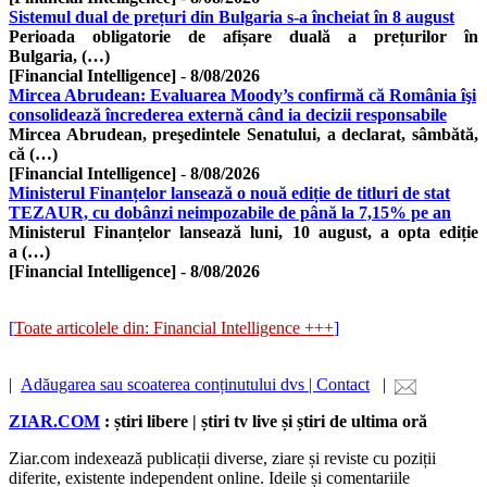
Sistemul dual de prețuri din Bulgaria s-a încheiat în 8 august
Perioada obligatorie de afișare duală a prețurilor în
Bulgaria, (…)
[Financial Intelligence]
-
8/08/2026
Mircea Abrudean: Evaluarea Moody’s confirmă că România îşi
consolidează încrederea externă când ia decizii responsabile
Mircea Abrudean, preşedintele Senatului, a declarat, sâmbătă,
că (…)
[Financial Intelligence]
-
8/08/2026
Ministerul Finanțelor lansează o nouă ediție de titluri de stat
TEZAUR, cu dobânzi neimpozabile de până la 7,15% pe an
Ministerul Finanțelor lansează luni, 10 august, a opta ediție
a (…)
[Financial Intelligence]
-
8/08/2026
[
Toate articolele din: Financial Intelligence +++
]
|
Adăugarea sau scoaterea conținutului dvs | Contact
|
ZIAR.COM
: știri libere | știri tv live și știri de ultima oră
Ziar.com indexează publicații diverse, ziare și reviste cu poziții
diferite, existente independent online. Ideile și comentariile