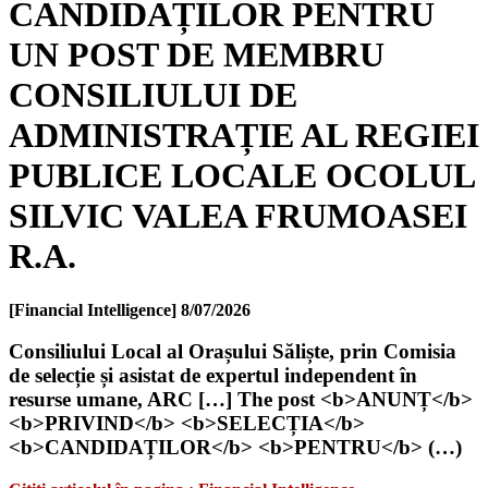
CANDIDAȚILOR PENTRU
UN POST DE MEMBRU
CONSILIULUI DE
ADMINISTRAȚIE AL REGIEI
PUBLICE LOCALE OCOLUL
SILVIC VALEA FRUMOASEI
R.A.
[Financial Intelligence]
8/07/2026
Consiliului Local al Orașului Săliște, prin Comisia
de selecție și asistat de expertul independent în
resurse umane, ARC […] The post <b>ANUNȚ</b>
<b>PRIVIND</b> <b>SELECȚIA</b>
<b>CANDIDAȚILOR</b> <b>PENTRU</b> (…)