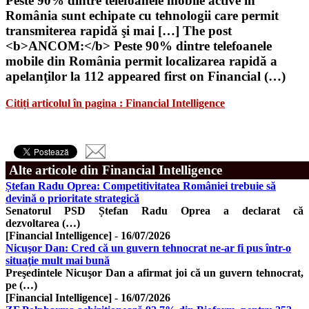
Peste 90% dintre telefoanele mobile active în
România sunt echipate cu tehnologii care permit
transmiterea rapidă şi mai […] The post
<b>ANCOM:</b> Peste 90% dintre telefoanele
mobile din România permit localizarea rapidă a
apelanţilor la 112 appeared first on Financial (…)
Citiți articolul în pagina : Financial Intelligence
Alte articole din Financial Intelligence
Ștefan Radu Oprea: Competitivitatea României trebuie să
devină o prioritate strategică
Senatorul PSD Ștefan Radu Oprea a declarat că
dezvoltarea (…)
[Financial Intelligence]
-
16/07/2026
Nicuşor Dan: Cred că un guvern tehnocrat ne-ar fi pus într-o
situaţie mult mai bună
Preşedintele Nicuşor Dan a afirmat joi că un guvern tehnocrat,
pe (…)
[Financial Intelligence]
-
16/07/2026