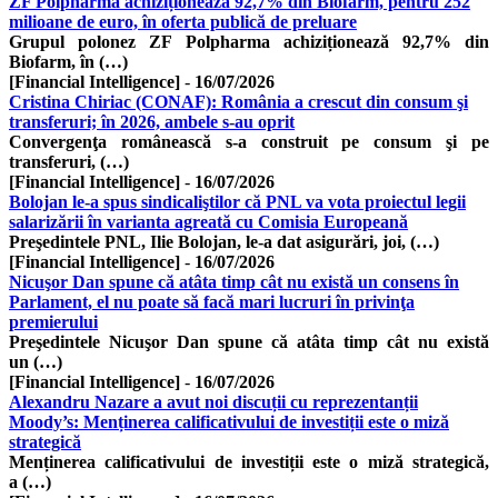
ZF Polpharma achiziționează 92,7% din Biofarm, pentru 252
milioane de euro, în oferta publică de preluare
Grupul polonez ZF Polpharma achiziționează 92,7% din
Biofarm, în (…)
[Financial Intelligence]
-
16/07/2026
Cristina Chiriac (CONAF): România a crescut din consum şi
transferuri; în 2026, ambele s-au oprit
Convergenţa românească s-a construit pe consum şi pe
transferuri, (…)
[Financial Intelligence]
-
16/07/2026
Bolojan le-a spus sindicaliştilor că PNL va vota proiectul legii
salarizării în varianta agreată cu Comisia Europeană
Preşedintele PNL, Ilie Bolojan, le-a dat asigurări, joi, (…)
[Financial Intelligence]
-
16/07/2026
Nicuşor Dan spune că atâta timp cât nu există un consens în
Parlament, el nu poate să facă mari lucruri în privinţa
premierului
Preşedintele Nicuşor Dan spune că atâta timp cât nu există
un (…)
[Financial Intelligence]
-
16/07/2026
Alexandru Nazare a avut noi discuții cu reprezentanții
Moody’s: Menținerea calificativului de investiții este o miză
strategică
Menținerea calificativului de investiții este o miză strategică,
a (…)