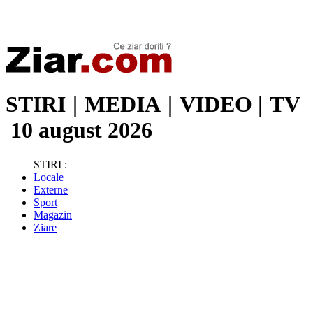
Stiri de ultima oră | Ultimele ştiri | Presa online | Stiri libere
STIRI
|
MEDIA
|
VIDEO
|
TV
10 august 2026
STIRI :
Locale
Externe
Sport
Magazin
Ziare