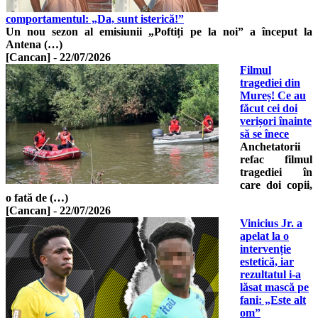
comportamentul: „Da, sunt isterică!”
Un nou sezon al emisiunii „Poftiți pe la noi” a început la
Antena (…)
[Cancan]
-
22/07/2026
Filmul
tragediei din
Mureș! Ce au
făcut cei doi
verișori înainte
să se înece
Anchetatorii
refac filmul
tragediei în
care doi copii,
o fată de (…)
[Cancan]
-
22/07/2026
Vinicius Jr. a
apelat la o
intervenție
estetică, iar
rezultatul i-a
lăsat mască pe
fani: „Este alt
om”