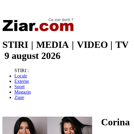
Stiri de ultima oră | Ultimele ştiri | Presa online | Stiri libere
STIRI
|
MEDIA
|
VIDEO
|
TV
9 august 2026
STIRI :
Locale
Externe
Sport
Magazin
Ziare
Corina