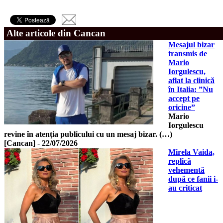
Alte articole din Cancan
Mesajul bizar
transmis de
Mario
Iorgulescu,
aflat la clinică
în Italia: ”Nu
accept pe
oricine”
Mario
Iorgulescu
revine în atenția publicului cu un mesaj bizar. (…)
[Cancan]
-
22/07/2026
Mirela Vaida,
replică
vehementă
după ce fanii i-
au criticat