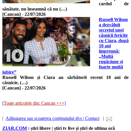
cardul de
sănătate, nu înseamnă că nu (…)
[Cancan]
-
22/07/2026
Russell Wilson
a dezvăluit
secretul unei
căsnicii fericite
cu Ciara, după
10 ani
împreună:
„Multă
rugăciune și
foarte multă
iubire”
Russell Wilson și Ciara au sărbătorit recent 10 ani de
căsnicie, (…)
[Cancan]
-
22/07/2026
[
Toate articolele din: Cancan +++
]
|
Adăugarea sau scoaterea conținutului dvs | Contact
|
ZIAR.COM
: știri libere | știri tv live și știri de ultima oră