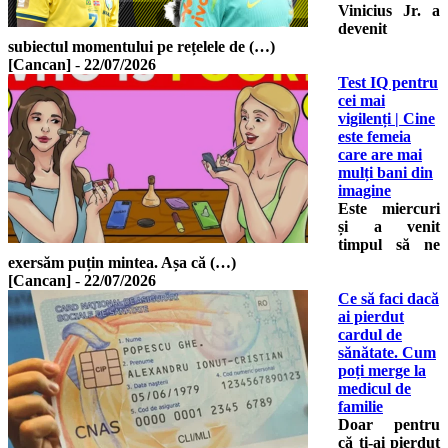
Vinicius Jr. a
devenit
subiectul momentului pe rețelele de (…)
[Cancan]
-
22/07/2026
Test IQ pentru
cei mai
vigilenți | Cine
este femeia
care are mai
mulți bani din
imagine
Este miercuri
și a venit
timpul să ne
exersăm puțin mintea. Așa că (…)
[Cancan]
-
22/07/2026
Ce să faci dacă
ai pierdut
cardul de
sănătate. Cum
poți merge la
medicul de
familie
Doar pentru
că ți-ai pierdut