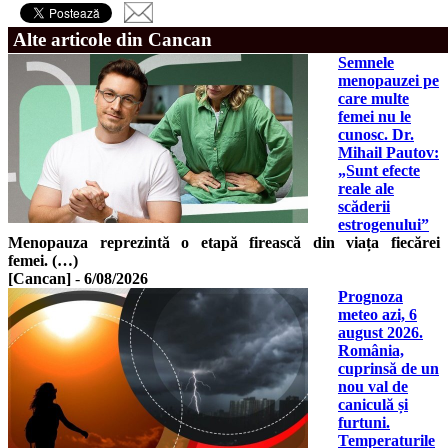
Alte articole din Cancan
Semnele
menopauzei pe
care multe
femei nu le
cunosc. Dr.
Mihail Pautov:
„Sunt efecte
reale ale
scăderii
estrogenului”
Menopauza reprezintă o etapă firească din viața fiecărei
femei. (…)
[Cancan]
-
6/08/2026
Prognoza
meteo azi, 6
august 2026.
România,
cuprinsă de un
nou val de
caniculă și
furtuni.
Temperaturile