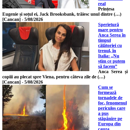
real
Prințesa
Eugenie și soțul ei, Jack Brooksbank, trăiesc unul dintre (…)
[Cancan]
-
5/08/2026
Sperietură
mare pentru
Anca Serea în
timpul
călătoriei cu
trenul, în
Italia: „Nu
știm ce putem
să facem”
Anca Serea și
copiii au plecat spre Viena, pentru câteva zile de (…)
[Cancan]
-
5/08/2026
Cum se
formează
tornadele de
foc, fenomenul
periculos care
a pus
stăpânire pe
Europa din
cauza