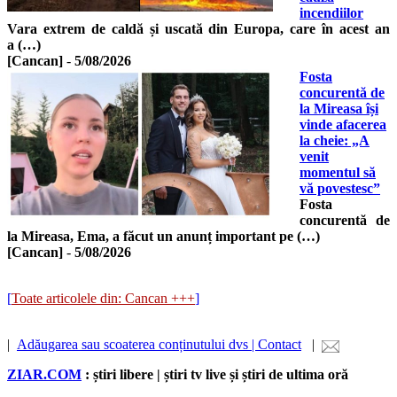
incendiilor
Vara extrem de caldă și uscată din Europa, care în acest an
a (…)
[Cancan]
-
5/08/2026
Fosta
concurentă de
la Mireasa își
vinde afacerea
la cheie: „A
venit
momentul să
vă povestesc”
Fosta
concurentă de
la Mireasa, Ema, a făcut un anunț important pe (…)
[Cancan]
-
5/08/2026
[
Toate articolele din: Cancan +++
]
|
Adăugarea sau scoaterea conținutului dvs | Contact
|
ZIAR.COM
: știri libere | știri tv live și știri de ultima oră