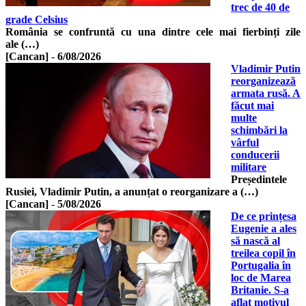
trec de 40 de
grade Celsius
România se confruntă cu una dintre cele mai fierbinți zile
ale (…)
[Cancan]
-
6/08/2026
Vladimir Putin
reorganizează
armata rusă. A
făcut mai
multe
schimbări la
vârful
conducerii
militare
Președintele
Rusiei, Vladimir Putin, a anunțat o reorganizare a (…)
[Cancan]
-
5/08/2026
De ce prințesa
Eugenie a ales
să nască al
treilea copil în
Portugalia în
loc de Marea
Britanie. S-a
aflat motivul