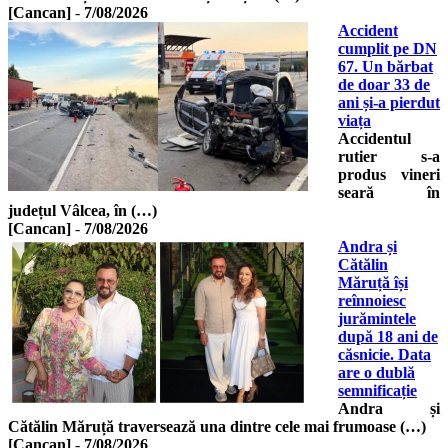
[Cancan]
-
7/08/2026
Accident
cumplit pe DN
67. Un bărbat
de doar 33 de
ani și-a pierdut
viața
Accidentul
rutier s-a
produs vineri
seară în
județul Vâlcea, în (…)
[Cancan]
-
7/08/2026
Andra și
Cătălin
Măruță își
reînnoiesc
jurămintele
după 18 ani de
căsnicie. Data
are o dublă
semnificație
Andra și
Cătălin Măruță traversează una dintre cele mai frumoase (…)
[Cancan]
-
7/08/2026