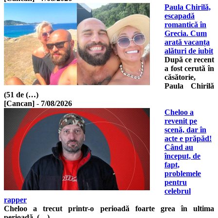
Paula Chirilă,
escapadă
romantică în
Grecia. Cum
arată vacanța
alături de iubit
După ce recent
a fost cerută în
căsătorie,
Paula Chirilă
(51 de (…)
[Cancan]
-
7/08/2026
Cheloo a
revenit pe
scenă, dar în
acte e prăpăd!
Când au
început, de
fapt,
problemele
pentru
celebrul
rapper
Cheloo a trecut printr-o perioadă foarte grea în ultima
perioadă. (…)