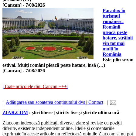
[Cancan]
-
7/08/2026
Paradox în
turismul
românesc.
Românii
pleacă peste
hotare, străinii
vin tot mai
mulți în
România
Este plin sezon
estival. Mulți români pleacă peste hotare, însă (…)
[Cancan]
-
7/08/2026
[
Toate articolele din: Cancan +++
]
|
Adăugarea sau scoaterea conținutului dvs | Contact
|
ZIAR.COM
: știri libere | știri tv live și știri de ultima oră
Ziar.com indexează publicații diverse, ziare și reviste cu poziții
diferite, existente independent online. Ideile și comentariile
exprimate în aceste articole nu reflectează opiniile Ziar.com și nu pot