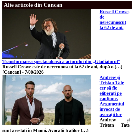
Alte articole din Cancan
Russell Crowe,
de
nerecunoscut
la 62 de ani.
Transformarea spectaculoasă a actorului din „Gladiatorul”
Russell Crowe este de nerecunoscut la 62 de ani, după o (…)
[Cancan]
-
7/08/2026
Andrew și
Tristan Tate
cer să fie
eliberați pe
cauțiune.
Argumentul
invocat de
avocații lor
Andrew și
Tristan Tate
sunt arestați în Miami. Avocații fraților (…)