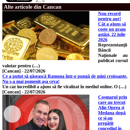
Alte articole din Cancan
Nou record
pentru aur!
Cât a ajuns să
coste un gram
astăzi, 22 iulie
2026
Reprezentanţii
Băncii
Naţionale au
publicat cursul
valutar pentru (…)
[Cancan]
-
22/07/2026
Ce a putut să găsească Ramona într-o pungă de mini croissante.
Nu s-a mai pomenit așa ceva!
Un caz incredibil a ajuns să fie viralizat în mediul online. O (…)
[Cancan]
-
22/07/2026
Coșmarul prin
care au trecut
Alin Oprea și
Medana după
ce și-au
pregătit
concediul în