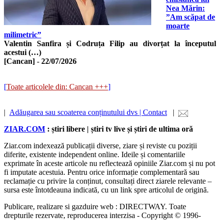
Nea Mărin:
”Am scăpat de
moarte
milimetric”
Valentin Sanfira și Codruța Filip au divorțat la începutul
acestui (…)
[Cancan]
-
22/07/2026
[
Toate articolele din: Cancan +++
]
|
Adăugarea sau scoaterea conținutului dvs | Contact
|
ZIAR.COM
: știri libere | știri tv live și știri de ultima oră
Ziar.com indexează publicații diverse, ziare și reviste cu poziții
diferite, existente independent online. Ideile și comentariile
exprimate în aceste articole nu reflectează opiniile Ziar.com și nu pot
fi imputate acestuia. Pentru orice informație complementară sau
reclamație cu privire la conținut, consultați direct ziarele relevante –
sursa este întotdeauna indicată, cu un link spre articolul de origină.
Publicare, realizare si gazduire web : DIRECTWAY. Toate
drepturile rezervate, reproducerea interzisa - Copyright © 1996-