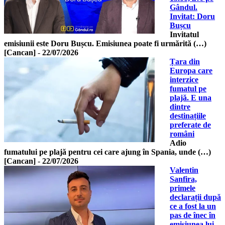
Gândul.
Invitat: Doru
Bușcu
Invitatul
emisiunii este Doru Bușcu. Emisiunea poate fi urmărită (…)
[Cancan]
-
22/07/2026
Țara din
Europa care
interzice
fumatul pe
plajă. E una
dintre
destinațiile
preferate de
români
Adio
fumatului pe plajă pentru cei care ajung în Spania, unde (…)
[Cancan]
-
22/07/2026
Valentin
Sanfira,
primele
declarații după
ce a fost la un
pas de înec în
emisiunea lui