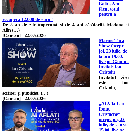
Bali: „Am
făcut totul
pentru a
recupera 12.000 de euro”
De 8 an de zile împreună și de 4 ani căsătoriți, Medana și
Alin (…)
[Cancan]
-
22/07/2026
Marius Tucă
Show începe
joi, 23 iulie, de
la ora 19.00,
live pe Gândul.
Invitat: Ion
Cristoiu
Invitatul zilei
este Ion
Cristoiu,
scriitor și publicist. (…)
[Cancan]
-
22/07/2026
„Ai Aflat! cu
Ionuț
Cristache”
începe joi, 23
iulie, de la ora
15.00, live pe