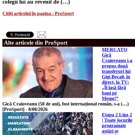
colegii lui au revenit de (…)
Citiți articolul în pagina : ProSport
Alte articole din ProSport
MERCATO
Gică
Craioveanu i-a
propus două
transferuri lui
Gigi Becali, în
direct, la TV:
„Îl lasă fără
bani pe
Meme!”
Gică Craioveanu (58 de ani), fost internațional român, s-a (…)
[ProSport]
-
8/08/2026
Etapa 2 Liga 2
| Toate jocurile
programate
astăzi se