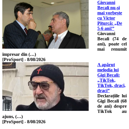
Giovanni
Becali nu-şi
mai vorbeşte
cu Victor
Pițurcă: „De
5-6 ani!”
Giovanni
Becali (74 de
ani), poate cel
mai renumit
impresar din (…)
[ProSport]
-
8/08/2026
A apărut
melodia lui
Gigi Becali:
„TikTok,
TikTok, draci,
draci”
Declarațiile lui
Gigi Becali (68
de ani) despre
TikTok au
ajuns, (…)
[ProSport]
-
8/08/2026