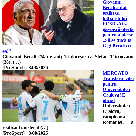
Giovanni
Becali a dat
ordin ca
fotbalistului
FCSB să i se
găsească ofertă
pentru a pleca:
„Să se ducă la
Gigi Becali cu
ea!”
Giovanni Becali (74 de ani) își dorește ca Ștefan Târnovanu
(26), (…)
[ProSport]
-
8/08/2026
MERCATO
Transferul zilei
pentru
Universitatea
Craiova! E
oficial
Universitatea
Craiova,
campioana
României, a
realizat transferul (…)
[ProSport]
-
8/08/2026