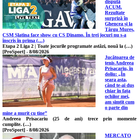
dispută
ACUM.
Rezultate
surpriză în
Ghencea și la
Târgu Mureș.
CSM Slatina face show cu CS Dinamo. În trei jocuri nu s-a
înscris în prima (…)
Etapa 2 Liga 2 | Toate jocurile programate astăzi, nouă la (…)
[ProSport]
-
8/08/2026
Jucătoarea de
tenis Andreea
Prisacariu, în
doliu: „În
seara asta,
când te-ai dus
chiar în fața
ochilor mei,
am simțit cum
o parte din
mine a murit cu tine”
Andreea Prisacariu (25 de ani) trece prin momente
cumplite. (…)
[ProSport]
-
8/08/2026
MERCATO