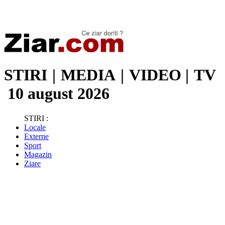
Stiri de ultima oră | Ultimele ştiri | Presa online | Stiri libere
STIRI
|
MEDIA
|
VIDEO
|
TV
10 august 2026
STIRI :
Locale
Externe
Sport
Magazin
Ziare