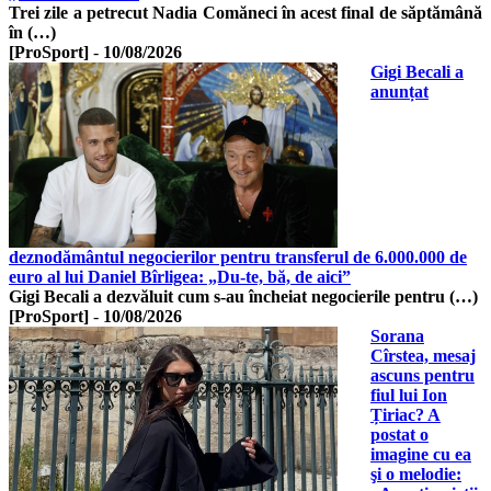
Trei zile a petrecut Nadia Comăneci în acest final de săptămână
în (…)
[ProSport]
-
10/08/2026
Gigi Becali a
anunțat
deznodământul negocierilor pentru transferul de 6.000.000 de
euro al lui Daniel Bîrligea: „Du-te, bă, de aici”
Gigi Becali a dezvăluit cum s-au încheiat negocierile pentru (…)
[ProSport]
-
10/08/2026
Sorana
Cîrstea, mesaj
ascuns pentru
fiul lui Ion
Țiriac? A
postat o
imagine cu ea
şi o melodie: