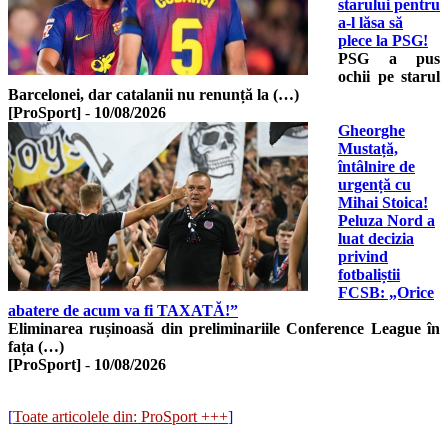
starului pentru
a-l lăsa să
plece la PSG!
PSG a pus
ochii pe starul
Barcelonei, dar catalanii nu renunță la (…)
[ProSport]
-
10/08/2026
Gheorghe
Mustață,
întâlnire de
urgență cu
Mihai Stoica!
Peluza Nord a
luat decizia
privind
fotbaliștii
FCSB: „Orice
abatere de acum va fi TAXATĂ!”
Eliminarea rușinoasă din preliminariile Conference League în
fața (…)
[ProSport]
-
10/08/2026
[
Toate articolele din: ProSport +++
]