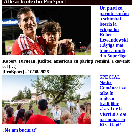
Alte articole din ProSport
Un puști cu
părinți români
a schimbat
istoria la
echipa lui
Robert
Lewandowski.
Câștigă mai
bine ca mulți
din Superliga
Robert Turdean, jucător american cu părinți români, a devenit
cel (…)
[ProSport]
-
10/08/2026
SPECIAL
Nadia
Comăneci s-a
aflat în
mijlocul
tradițiilor
săsești de la
Viscri și a dat
nas în nas cu
Kira Hagi!
„Ne-am bucurat”