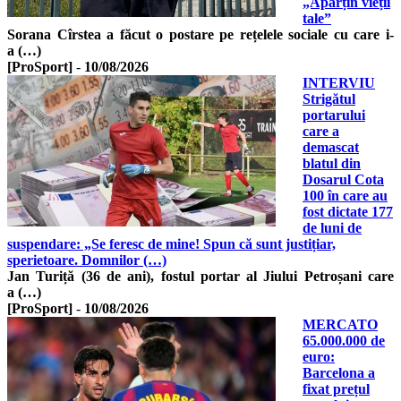
„Aparțin vieții
tale”
Sorana Cîrstea a făcut o postare pe rețelele sociale cu care i-
a (…)
[ProSport]
-
10/08/2026
INTERVIU
Strigătul
portarului
care a
demascat
blatul din
Dosarul Cota
100 în care au
fost dictate 177
de luni de
suspendare: „Se feresc de mine! Spun că sunt justițiar,
sperietoare. Domnilor (…)
Jan Turiță (36 de ani), fostul portar al Jiului Petroșani care
a (…)
[ProSport]
-
10/08/2026
MERCATO
65.000.000 de
euro:
Barcelona a
fixat prețul