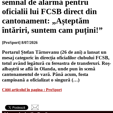
semnal de alarmă pentru
oficialii lui FCSB direct din
cantonament: „Așteptăm
întăriri, suntem cam puțini!”
[ProSport]
8/07/2026
Portarul Ștefan Târnovanu (26 de ani) a lansat un
mesaj categoric în direcția oficialilor clubului FCSB,
totul având legătură cu fereastra de transferuri. Roș-
albaștrii se află în Olanda, unde pun în scenă
cantonamentul de vară. Până acum, fosta
campioană a oficializat o singură (…)
Citiți articolul în pagina : ProSport