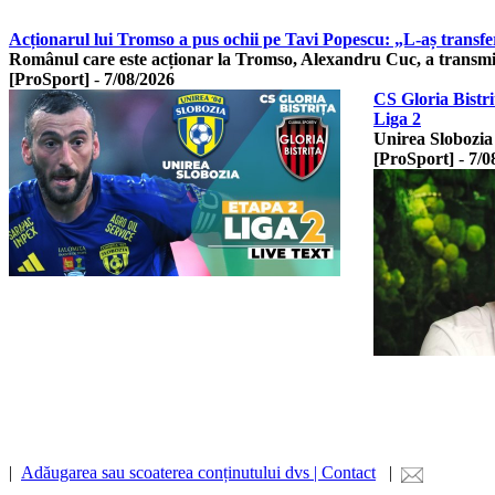
Acționarul lui Tromso a pus ochii pe Tavi Popescu: „L-aș transfe
Românul care este acționar la Tromso, Alexandru Cuc, a transmi
[ProSport]
-
7/08/2026
CS Gloria Bistri
Liga 2
Unirea Slobozia 
[ProSport]
-
7/0
|
Adăugarea sau scoaterea conținutului dvs | Contact
|