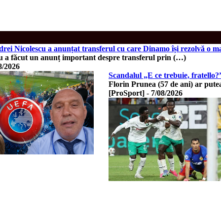
Nicolescu a anunțat transferul cu care Dinamo își rezolvă o ma
u a făcut un anunț important despre transferul prin (…)
8/2026
Scandalul „E ce trebuie, fratello
Florin Prunea (57 de ani) ar pu
[ProSport]
-
7/08/2026