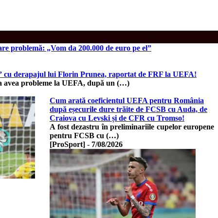
re problemă: „Vom da 200.000 de euro pe el”
?” cu derapajul lui Florin Prunea, raportat de FRF la UEFA!
tea avea probleme la UEFA, după un (…)
Cum arată coeficientul UEFA pentru România
după eșecurile dure trăite de FCSB cu Auda, de
Craiova cu Levski și de CFR cu Tromso!
A fost dezastru în preliminariile cupelor europene
pentru FCSB cu (…)
[ProSport]
-
7/08/2026