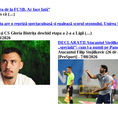
ra de la FCSB. Ar face față”
s că (…)
ța are o repriză spectaculoasă și egalează scorul sezonului. Unirea 
și CS Gloria Bistrița deschid etapa a 2-a a Ligii (…)
8/2026
DECLARAȚII Atacantul Stojilkovic
„specială”: cum l-a numit pe Pan
Atacantul Filip Stojilkovic (26 de
[ProSport]
-
7/08/2026