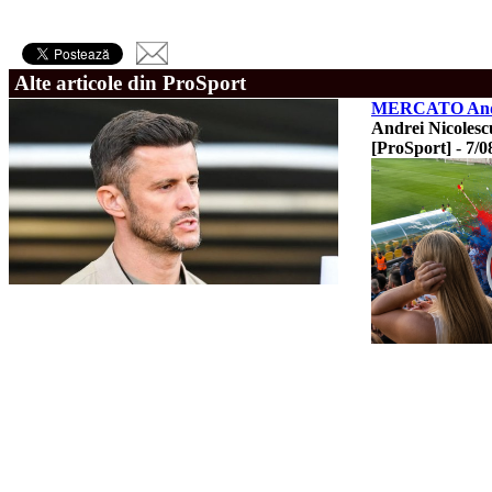
Alte articole din ProSport
MERCATO Andrei 
Andrei Nicolesc
[ProSport]
-
7/0