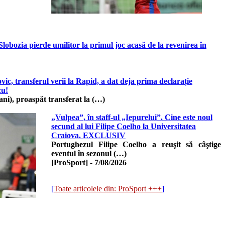
Slobozia pierde umilitor la primul joc acasă de la revenirea în
, transferul verii la Rapid, a dat deja prima declarație
cu!
 ani), proaspăt transferat la (…)
„Vulpea”, în staff-ul „Iepurelui”. Cine este noul
secund al lui Filipe Coelho la Universitatea
Craiova. EXCLUSIV
Portughezul Filipe Coelho a reuşit să câştige
eventul în sezonul (…)
[ProSport]
-
7/08/2026
[
Toate articolele din: ProSport +++
]