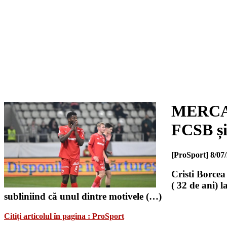
MERCATO
FCSB și
[ProSport]
8/07
Cristi Borcea
( 32 de ani) 
subliniind că unul dintre motivele (…)
Citiți articolul în pagina : ProSport