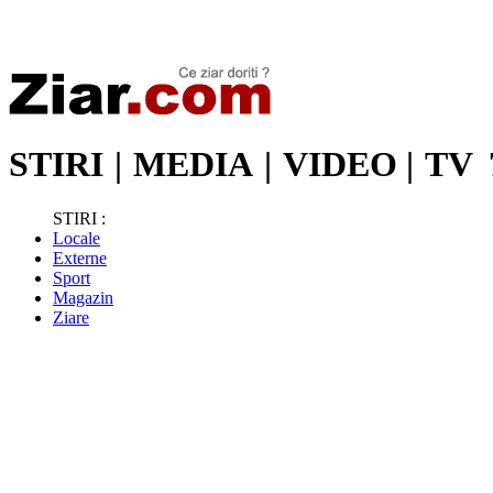
Stiri de ultima oră | Ultimele ştiri | Presa online | Stiri libere
STIRI
|
MEDIA
|
VIDEO
|
TV
STIRI :
Locale
Externe
Sport
Magazin
Ziare