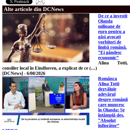
Alte articole din DCNews
De ce a investit
Olanda
milioane de
euro pentru a
găsi avocați
vorbitori de
limbă română.
”Ei gândesc
economic”
Alina Totti,
consilier local în Eindhoven, a explicat de ce (…)
[DCNews]
-
6/08/2026
Românca
Alina Totti
dezvăluie
adevărul
despre românii
care muncesc
în Olanda: Se
întâmplă des.
”Absolut
înfiorător”