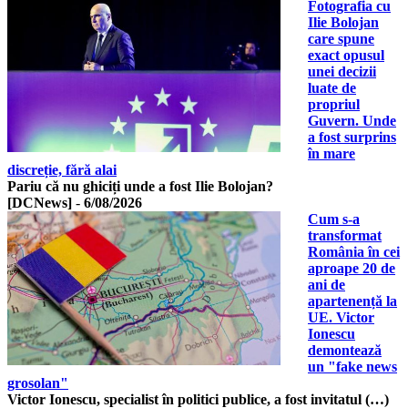
Fotografia cu
Ilie Bolojan
care spune
exact opusul
unei decizii
luate de
propriul
Guvern. Unde
a fost surprins
în mare
discreție, fără alai
Pariu că nu ghiciți unde a fost Ilie Bolojan?
[DCNews]
-
6/08/2026
Cum s-a
transformat
România în cei
aproape 20 de
ani de
apartenență la
UE. Victor
Ionescu
demontează
un "fake news
grosolan"
Victor Ionescu, specialist în politici publice, a fost invitatul (…)