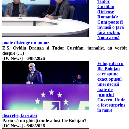
Tudor
Curtifan
(Defense
Romania):
Cum poate fi
învinsă o țară
fără război.
Noua armă
poate distruge un popor
E.S. Ovidiu Dranga și Tudor Curtifan, jurnalist, au vorbit
despre (…)
[DCNews]
-
6/08/2026
Fotografia cu
Ilie Bolojan
care spune
exact opusul
unei decizii
luate de
propriul
Guvern. Unde
a fost surprins
în mare
discreție, fără alai
Pariu că nu ghiciți unde a fost Ilie Bolojan?
[DCNews]
-
6/08/2026