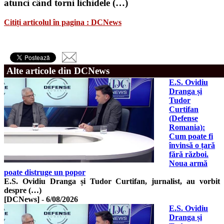
atunci când torni lichidele (…)
Citiți articolul în pagina : DCNews
Alte articole din DCNews
E.S. Ovidiu
Dranga și
Tudor
Curtifan
(Defense
Romania):
Cum poate fi
învinsă o țară
fără război.
Noua armă
poate distruge un popor
E.S. Ovidiu Dranga și Tudor Curtifan, jurnalist, au vorbit
despre (…)
[DCNews]
-
6/08/2026
E.S. Ovidiu
Dranga și