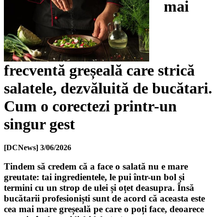
mai
frecventă greșeală care strică
salatele, dezvăluită de bucătari.
Cum o corectezi printr-un
singur gest
[DCNews]
3/06/2026
Tindem să credem că a face o salată nu e mare
greutate: tai ingredientele, le pui într-un bol și
termini cu un strop de ulei și oțet deasupra. Însă
bucătarii profesioniști sunt de acord că aceasta este
cea mai mare greșeală pe care o poți face, deoarece