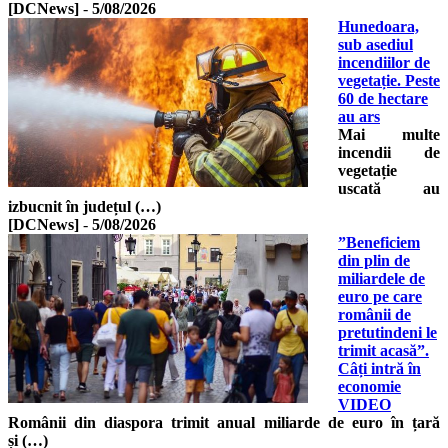
[DCNews]
-
5/08/2026
Hunedoara,
sub asediul
incendiilor de
vegetație. Peste
60 de hectare
au ars
Mai multe
incendii de
vegetație
uscată au
izbucnit în județul (…)
[DCNews]
-
5/08/2026
”Beneficiem
din plin de
miliardele de
euro pe care
românii de
pretutindeni le
trimit acasă”.
Câți intră în
economie
VIDEO
Românii din diaspora trimit anual miliarde de euro în țară
și (…)