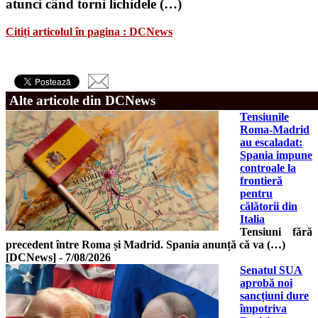
atunci când torni lichidele (…)
Citiți articolul în pagina : DCNews
Alte articole din DCNews
Tensiunile
Roma-Madrid
au escaladat:
Spania impune
controale la
frontieră
pentru
călătorii din
Italia
Tensiuni fără
precedent între Roma și Madrid. Spania anunță că va (…)
[DCNews]
-
7/08/2026
Senatul SUA
aprobă noi
sancțiuni dure
împotriva