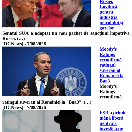
Rusiei.
Lovitură
pentru
industria
petrolului și
gazelor
Senatul SUA a adoptat un nou pachet de sancțiuni împotriva
Rusiei, (…)
[DCNews]
-
7/08/2026
Moody's
Ratings
reconfirmă
ratingul
suveran al
României la
Baa3
Moody's
Ratings
reconfirmã
ratingul suveran al României la ”Baa3”, (…)
[DCNews]
-
7/08/2026
FSB a primit
mână liberă
pentru a
investiga pe