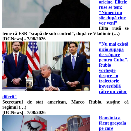
oricine. Elitele
ruse se tem:
"Nimeni nu
știe după cine
vor veni”
Elita rusă se
teme că FSB "scapă de sub control", după ce Vladimir (…)
[DCNews]
-
7/08/2026
"Nu mai există
nicio supapă
de scăpare
pentru Cuba".
Rubio
vorbește
despre "o
traiectorie
ireversibilă
către un viitor
diferit"
Secretarul de stat american, Marco Rubio, susține că
regimul (…)
[DCNews]
-
7/08/2026
România a
făcut greșeala
pe care