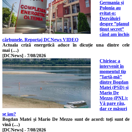
Germania și
Polonia au
evitat-o:
Dezvăluiri
despre ”planul
ținut secret”
când am închis
cărbunele. Reportaj DCNews VIDEO
Actuala criză energetică aduce în dicuție una dintre cele
mai (…)
[DCNews]
-
7/08/2026
Chirieac a
intervenit în
momentul tip
”Iartă-mă”
dintre Bogdan
Matei (PSD) și
Mario De
Mezzo (PNL):
Vă pare rău,
dar ce măsuri
se iau?
Bogdan Matei și Mario De Mezzo sunt de acord: toți sunt de
vină (…)
[DCNews]
-
7/08/2026