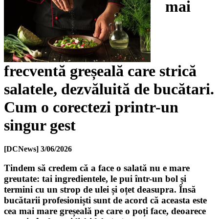
mai
frecventă greșeală care strică
salatele, dezvăluită de bucătari.
Cum o corectezi printr-un
singur gest
[DCNews]
3/06/2026
Tindem să credem că a face o salată nu e mare
greutate: tai ingredientele, le pui într-un bol și
termini cu un strop de ulei și oțet deasupra. Însă
bucătarii profesioniști sunt de acord că aceasta este
cea mai mare greșeală pe care o poți face, deoarece