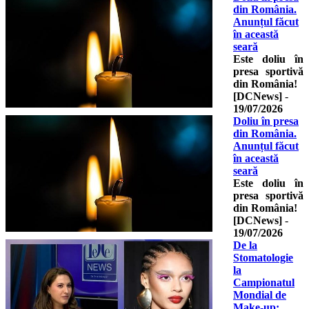
din România.
Anunțul făcut
în această
seară
Este doliu în
presa sportivă
din România!
[DCNews]
-
19/07/2026
Doliu în presa
din România.
Anunțul făcut
în această
seară
Este doliu în
presa sportivă
din România!
[DCNews]
-
19/07/2026
De la
Stomatologie
la
Campionatul
Mondial de
Make-up: