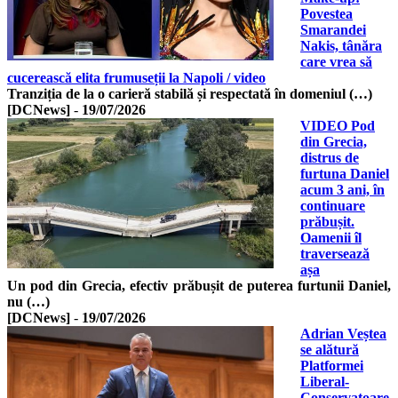
Povestea
Smarandei
Nakis, tânăra
care vrea să
cucerească elita frumuseții la Napoli / video
Tranziția de la o carieră stabilă și respectată în domeniul (…)
[DCNews]
-
19/07/2026
VIDEO Pod
din Grecia,
distrus de
furtuna Daniel
acum 3 ani, în
continuare
prăbușit.
Oamenii îl
traversează
așa
Un pod din Grecia, efectiv prăbușit de puterea furtunii Daniel,
nu (…)
[DCNews]
-
19/07/2026
Adrian Veștea
se alătură
Platformei
Liberal-
Conservatoare