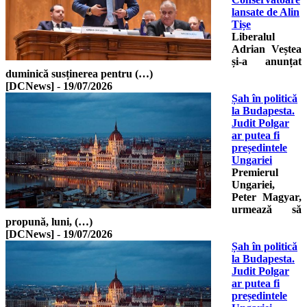
lansate de Alin
Tișe
Liberalul
Adrian Veștea
și-a anunțat
duminică susținerea pentru (…)
[DCNews]
-
19/07/2026
Șah în politică
la Budapesta.
Judit Polgar
ar putea fi
președintele
Ungariei
Premierul
Ungariei,
Peter Magyar,
urmează să
propună, luni, (…)
[DCNews]
-
19/07/2026
Șah în politică
la Budapesta.
Judit Polgar
ar putea fi
președintele