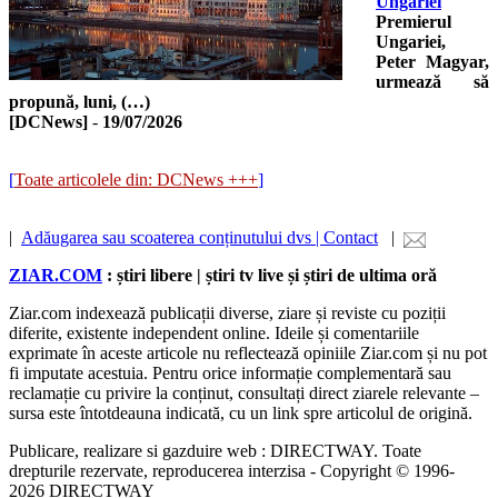
Ungariei
Premierul
Ungariei,
Peter Magyar,
urmează să
propună, luni, (…)
[DCNews]
-
19/07/2026
[
Toate articolele din: DCNews +++
]
|
Adăugarea sau scoaterea conținutului dvs | Contact
|
ZIAR.COM
: știri libere | știri tv live și știri de ultima oră
Ziar.com indexează publicații diverse, ziare și reviste cu poziții
diferite, existente independent online. Ideile și comentariile
exprimate în aceste articole nu reflectează opiniile Ziar.com și nu pot
fi imputate acestuia. Pentru orice informație complementară sau
reclamație cu privire la conținut, consultați direct ziarele relevante –
sursa este întotdeauna indicată, cu un link spre articolul de origină.
Publicare, realizare si gazduire web : DIRECTWAY. Toate
drepturile rezervate, reproducerea interzisa - Copyright © 1996-
2026 DIRECTWAY