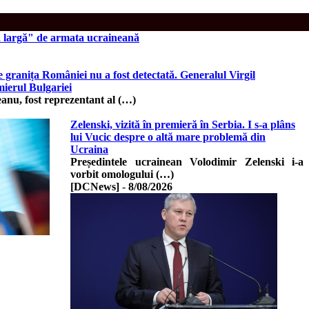
ră largă" de armata ucraineană
granița României nu a fost detectată. Generalul Virgil
mierul Bulgariei
eanu, fost reprezentant al (…)
Zelenski, vizită în premieră în Serbia. I s-a plâns
lui Vucic despre o altă mare problemă din
Ucraina
Președintele ucrainean Volodimir Zelenski i-a
vorbit omologului (…)
[DCNews]
-
8/08/2026