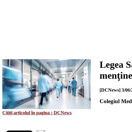
Legea Sa
menţiner
[DCNews]
3/06/
Colegiul Medi
Citiți articolul în pagina : DCNews