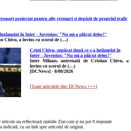
oport proiectat pentru alte vremuri și depășit de propriul trafic
 întâmplat în Inter - Juventus: "Nu mi-a plăcut deloc!"
an Chivu, a învins cu scorul de (…)
Cristi Chivu, supărat după ce s-a întâmplat în
Inter - Juventus: "Nu mi-a plăcut deloc!"
Inter Milano, antrenată de Cristian Chivu, a
învins cu scorul de (…)
[DCNews]
-
8/08/2026
[
Toate articolele din: DCNews +++
]
e articole nu reflectează opiniile Ziar.com și nu pot fi imputate
 indicată, cu un link spre articolul de origină.