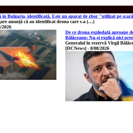
în Bulgaria, identificată. Este un aparat de zbor "utilizat pe sca
gare anunță că au identificat drona care s-a (…)
8/2026
De ce drona explodată aproape de 
Bălăceanu: Nu-și explică nici pre
Generalul în rezervă Virgil Bălăc
[DCNews]
-
8/08/2026