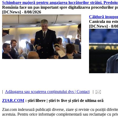
Schimbare majoră pentru angajarea lucrătorilor străini. Predoiu
România face un pas important spre digitalizarea procedurilor p
[DCNews]
-
8/08/2026
Căldură insuport
Canicula nu este
[DCNews]
-
8/0
|
Adăugarea sau scoaterea conținutului dvs | Contact
|
ZIAR.COM
: știri libere | știri tv live și știri de ultima oră
Ziar.com indexează publicații diverse, ziare și reviste cu poziții diferi
acestuia. Pentru orice informație complementară sau reclamație cu privire