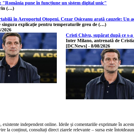
: "România pune în funcțiune un sistem digital unic"
rin (…)
abilă în Aeroportul Otopeni. Cezar Osiceanu arată cauzele: Un aer
 singura explicație pentru temperaturile greu de (…)
8/2026
Cristi Chivu, supărat după ce s-a
Inter Milano, antrenată de Cristi
[DCNews]
-
8/08/2026
te, existente independent online. Ideile și comentariile exprimate în acest
 la conținut, consultați direct ziarele relevante – sursa este întotdeauna