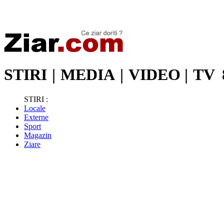
Stiri de ultima oră | Ultimele ştiri | Presa online | Stiri libere
STIRI
|
MEDIA
|
VIDEO
|
TV
STIRI :
Locale
Externe
Sport
Magazin
Ziare