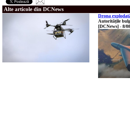
Alte articole din DCNews
Drona explodată 
Autoritățile bul
[DCNews]
-
8/0