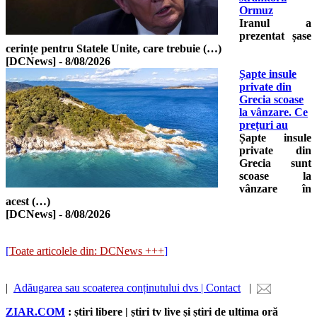
Ormuz
Iranul a
prezentat șase
cerințe pentru Statele Unite, care trebuie (…)
[DCNews]
-
8/08/2026
Șapte insule
private din
Grecia scoase
la vânzare. Ce
prețuri au
Șapte insule
private din
Grecia sunt
scoase la
vânzare în
acest (…)
[DCNews]
-
8/08/2026
[
Toate articolele din: DCNews +++
]
|
Adăugarea sau scoaterea conținutului dvs | Contact
|
ZIAR.COM
: știri libere | știri tv live și știri de ultima oră