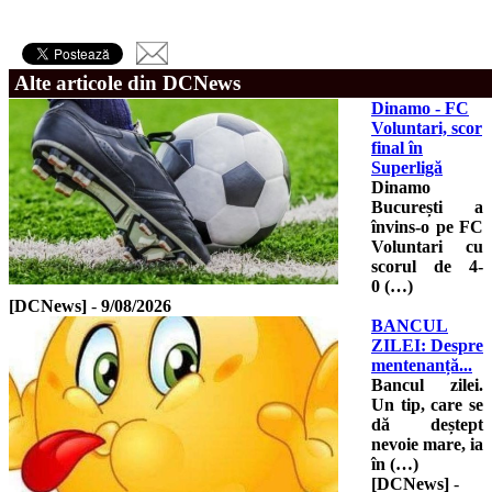
Alte articole din DCNews
Dinamo - FC
Voluntari, scor
final în
Superligă
Dinamo
București a
învins-o pe FC
Voluntari cu
scorul de 4-
0 (…)
[DCNews]
-
9/08/2026
BANCUL
ZILEI: Despre
mentenanță...
Bancul zilei.
Un tip, care se
dă deștept
nevoie mare, ia
în (…)
[DCNews]
-