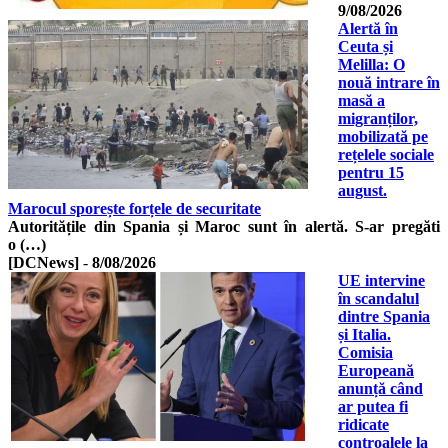
9/08/2026
Alertă în
Ceuta și
Melilla: O
nouă intrare în
masă a
migranților,
mobilizată pe
rețelele sociale
pentru 15
august.
Marocul sporește forțele de securitate
Autoritățile din Spania și Maroc sunt în alertă. S-ar pregăti
o (…)
[DCNews]
-
8/08/2026
UE intervine
în scandalul
dintre Spania
și Italia.
Comisia
Europeană
anunță când
ar putea fi
ridicate
controalele la