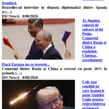
frontieră
Bruxelles-ul intervine în disputa diplomatică dintre Spania
și (…)
[DCNews]
-
8/08/2026
Xi Jinping,
colacul de
salvare al lui
Putin.
Comerțul
dintre Rusia și
China a
explodat.
Chirieac,
avertisment:
Dacă Europa nu se trezește...
Comerțul dintre Rusia și China a crescut cu peste 26% în
primele (…)
[DCNews]
-
8/08/2026
Cele șase
condiții pe
care Iranul le
pune Statelor
Unite pentru
redeschiderea
strâmtorii