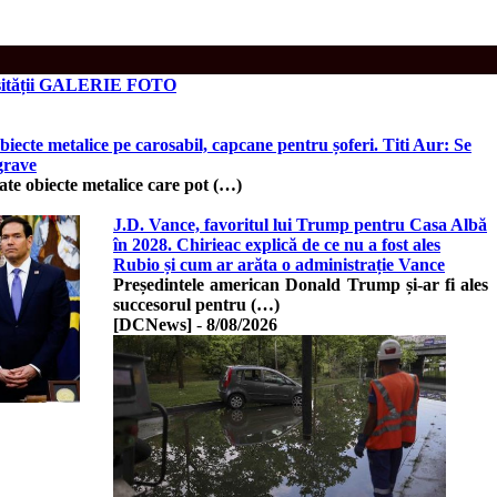
iversității GALERIE FOTO
iecte metalice pe carosabil, capcane pentru șoferi. Titi Aur: Se
grave
ate obiecte metalice care pot (…)
J.D. Vance, favoritul lui Trump pentru Casa Albă
în 2028. Chirieac explică de ce nu a fost ales
Rubio și cum ar arăta o administrație Vance
Președintele american Donald Trump și-ar fi ales
succesorul pentru (…)
[DCNews]
-
8/08/2026