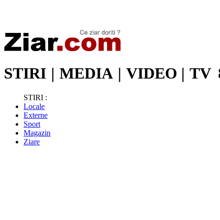
Stiri de ultima oră | Ultimele ştiri | Presa online | Stiri libere
STIRI
|
MEDIA
|
VIDEO
|
TV
STIRI :
Locale
Externe
Sport
Magazin
Ziare