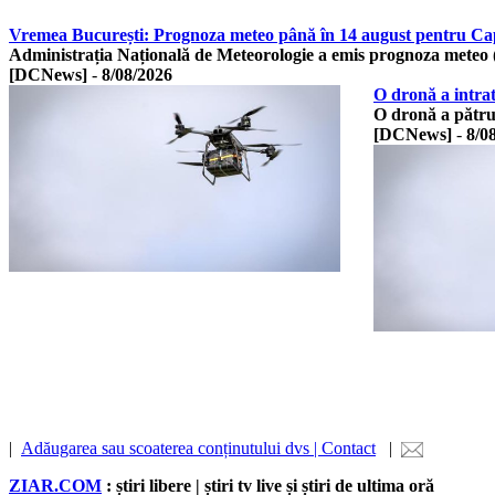
Vremea București: Prognoza meteo până în 14 august pentru Capit
Administrația Națională de Meteorologie a emis prognoza meteo
[DCNews]
-
8/08/2026
O dronă a intra
O dronă a pătru
[DCNews]
-
8/0
|
Adăugarea sau scoaterea conținutului dvs | Contact
|
ZIAR.COM
: știri libere | știri tv live și știri de ultima oră