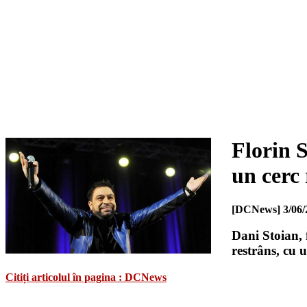
Florin 
un cerc 
[DCNews]
3/06/
Dani Stoian, f
restrâns, cu 
Citiți articolul în pagina : DCNews