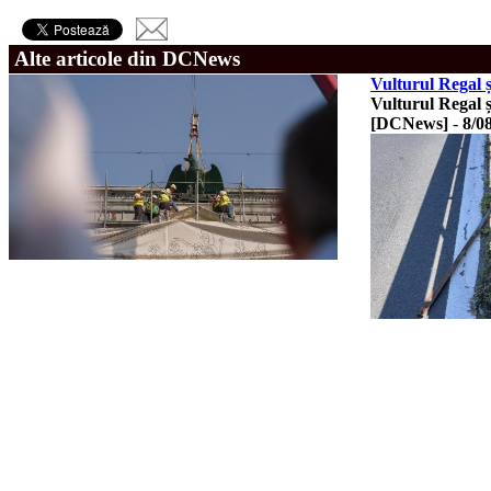
Alte articole din DCNews
Vulturul Regal 
Vulturul Regal și
[DCNews]
-
8/0