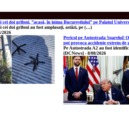
și cei doi grifoni, ”acasă, în inima Bucureștiului” pe Palatul Un
 cei doi grifoni au fost amplasați, astăzi, pe (…)
8/2026
Pericol pe Autostrada Soarelui! Ob
pot provoca accidente extrem de 
Pe Autostrada A2 au fost identific
[DCNews]
-
8/08/2026