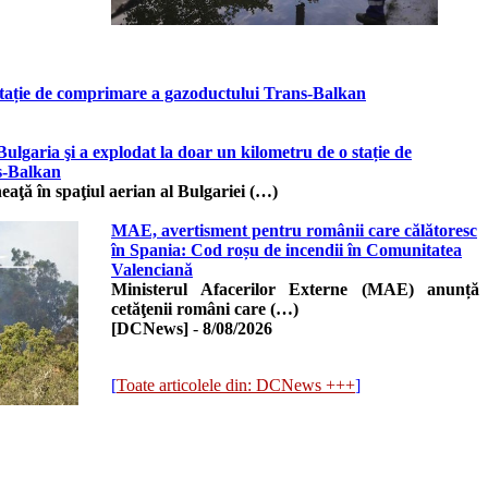
 stație de comprimare a gazoductului Trans-Balkan
ulgaria şi a explodat la doar un kilometru de o stație de
s-Balkan
ţă în spaţiul aerian al Bulgariei (…)
MAE, avertisment pentru românii care călătoresc
în Spania: Cod roșu de incendii în Comunitatea
Valenciană
Ministerul Afacerilor Externe (MAE) anunță
cetăţenii români care (…)
[DCNews]
-
8/08/2026
[
Toate articolele din: DCNews +++
]