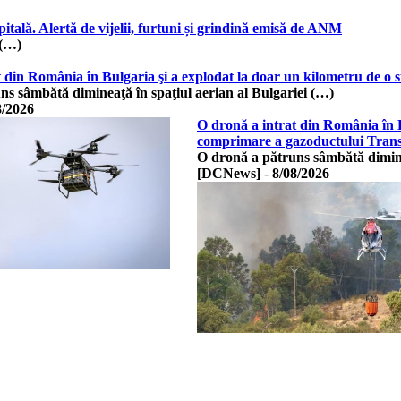
ală. Alertă de vijelii, furtuni și grindină emisă de ANM
 (…)
t din România în Bulgaria şi a explodat la doar un kilometru de o
ns sâmbătă dimineaţă în spaţiul aerian al Bulgariei (…)
8/2026
O dronă a intrat din România în B
comprimare a gazoductului Tran
O dronă a pătruns sâmbătă diminea
[DCNews]
-
8/08/2026