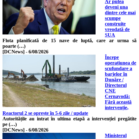
Ar putea
deveni una
dintre cele mai
scumpe
construite
vreodată de
SUA
Flota planificată de 15 nave de luptă, care ar urma să
poarte (…)
[DCNews]
-
6/08/2026
Începe
operațiunea de
scufundare a
barjelor în
Dunăre /
Directorul
CNE
Cernavodă:
Fără această
intervenție,
Reactorul 2 se oprește în 5-6 zile / update
Autoritățile au intrat în ultima etapă a intervenției pregătite
pe (…)
[DCNews]
-
6/08/2026
Ministerul