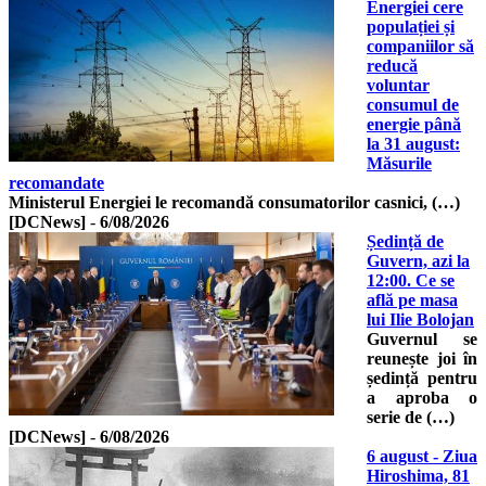
Energiei cere
populației și
companiilor să
reducă
voluntar
consumul de
energie până
la 31 august:
Măsurile
recomandate
Ministerul Energiei le recomandă consumatorilor casnici, (…)
[DCNews]
-
6/08/2026
Ședință de
Guvern, azi la
12:00. Ce se
află pe masa
lui Ilie Bolojan
Guvernul se
reunește joi în
ședință pentru
a aproba o
serie de (…)
[DCNews]
-
6/08/2026
6 august - Ziua
Hiroshima, 81