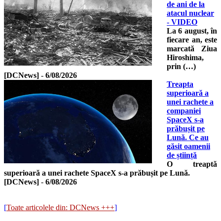
de ani de la
atacul nuclear
- VIDEO
La 6 august, în
fiecare an, este
marcată Ziua
Hiroshima,
prin (…)
[DCNews]
-
6/08/2026
Treapta
superioară a
unei rachete a
companiei
SpaceX s-a
prăbușit pe
Lună. Ce au
găsit oamenii
de știință
O treaptă
superioară a unei rachete SpaceX s-a prăbușit pe Lună.
[DCNews]
-
6/08/2026
[
Toate articolele din: DCNews +++
]