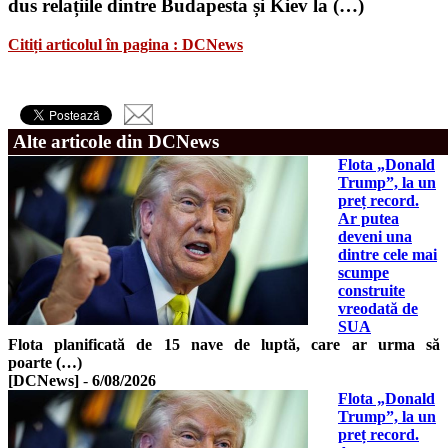
dus relațiile dintre Budapesta și Kiev la (…)
Citiți articolul în pagina : DCNews
Alte articole din DCNews
Flota „Donald
Trump”, la un
preț record.
Ar putea
deveni una
dintre cele mai
scumpe
construite
vreodată de
SUA
Flota planificată de 15 nave de luptă, care ar urma să
poarte (…)
[DCNews]
-
6/08/2026
Flota „Donald
Trump”, la un
preț record.