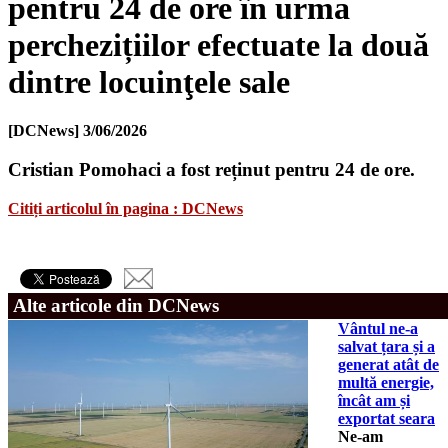
pentru 24 de ore în urma
perchezițiilor efectuate la două
dintre locuinţele sale
[DCNews]
3/06/2026
Cristian Pomohaci a fost reținut pentru 24 de ore.
Citiți articolul în pagina : DCNews
Alte articole din DCNews
Vântul ne-a
salvat țara și a
generat atât de
multă energie,
încât am și
exportat seara
Ne-am