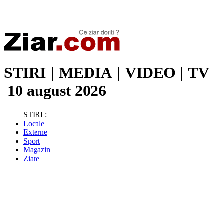
Stiri de ultima oră | Ultimele ştiri | Presa online | Stiri libere
STIRI
|
MEDIA
|
VIDEO
|
TV
10 august 2026
STIRI :
Locale
Externe
Sport
Magazin
Ziare