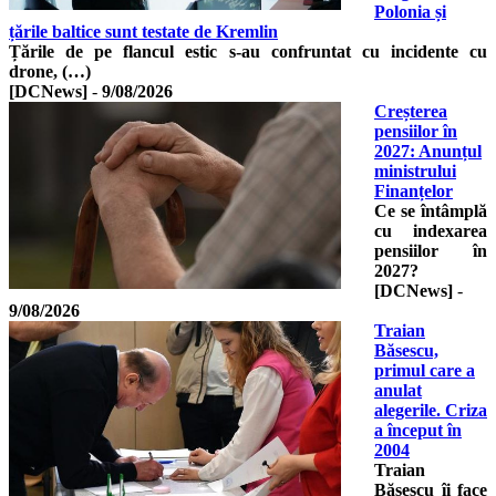
Polonia și
țările baltice sunt testate de Kremlin
Țările de pe flancul estic s-au confruntat cu incidente cu
drone, (…)
[DCNews]
-
9/08/2026
Creșterea
pensiilor în
2027: Anunțul
ministrului
Finanțelor
Ce se întâmplă
cu indexarea
pensiilor în
2027?
[DCNews]
-
9/08/2026
Traian
Băsescu,
primul care a
anulat
alegerile. Criza
a început în
2004
Traian
Băsescu îi face