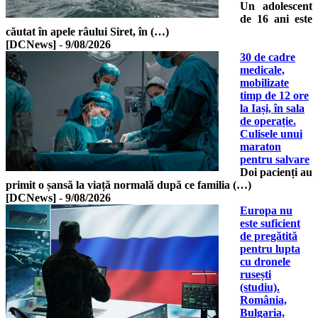
Un adolescent
de 16 ani este
căutat în apele râului Siret, în (…)
[DCNews]
-
9/08/2026
30 de cadre
medicale,
mobilizate
timp de 12 ore
la Iași, în sala
de operație.
Culisele unui
maraton
pentru salvare
Doi pacienți au
primit o șansă la viață normală după ce familia (…)
[DCNews]
-
9/08/2026
Europa nu
este suficient
de pregătită
pentru lupta
cu dronele
rusești
(studiu).
România,
Bulgaria,