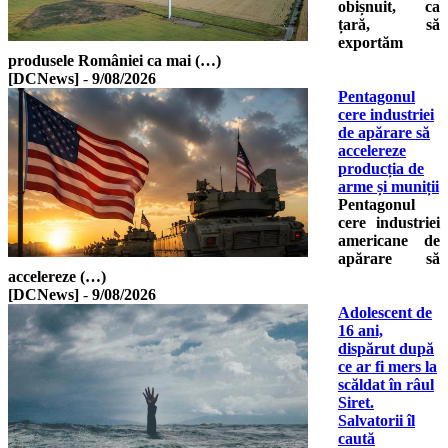
obișnuit, ca
țară, să
exportăm
produsele României ca mai (…)
[DCNews]
-
9/08/2026
Pentagonul
cere industriei
de apărare să
accelereze
producția de
arme și muniții
Pentagonul
cere industriei
americane de
apărare să
accelereze (…)
[DCNews]
-
9/08/2026
Adolescent de
16 ani,
dispărut după
ce ar fi mers la
scăldat în râul
Siret.
Salvatorii îl
caută