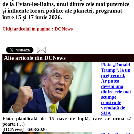
de la Evian-les-Bains, unul dintre cele mai puternice
și influente foruri politice ale planetei, programat
între 15 și 17 iunie 2026.
Citiți articolul în pagina : DCNews
Alte articole din DCNews
Flota „Donald
Trump”, la un
preț record.
Ar putea
deveni una
dintre cele mai
scumpe
construite
vreodată de
SUA
Flota planificată de 15 nave de luptă, care ar urma să
poarte (…)
[DCNews]
-
6/08/2026