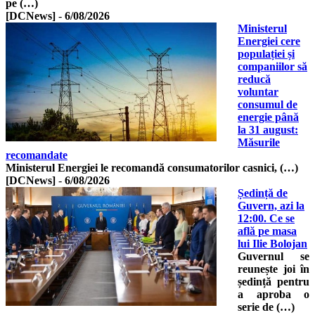
pe (…)
[DCNews]
-
6/08/2026
Ministerul
Energiei cere
populației și
companiilor să
reducă
voluntar
consumul de
energie până
la 31 august:
Măsurile
recomandate
Ministerul Energiei le recomandă consumatorilor casnici, (…)
[DCNews]
-
6/08/2026
Ședință de
Guvern, azi la
12:00. Ce se
află pe masa
lui Ilie Bolojan
Guvernul se
reunește joi în
ședință pentru
a aproba o
serie de (…)