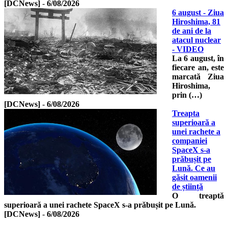
[DCNews]
-
6/08/2026
6 august - Ziua
Hiroshima, 81
de ani de la
atacul nuclear
- VIDEO
La 6 august, în
fiecare an, este
marcată Ziua
Hiroshima,
prin (…)
[DCNews]
-
6/08/2026
Treapta
superioară a
unei rachete a
companiei
SpaceX s-a
prăbușit pe
Lună. Ce au
găsit oamenii
de știință
O treaptă
superioară a unei rachete SpaceX s-a prăbușit pe Lună.
[DCNews]
-
6/08/2026