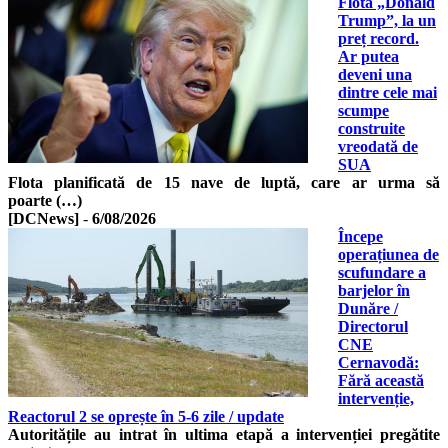
Flota „Donald
Trump”, la un
preț record.
Ar putea
deveni una
dintre cele mai
scumpe
construite
vreodată de
SUA
Flota planificată de 15 nave de luptă, care ar urma să
poarte (…)
[DCNews]
-
6/08/2026
Începe
operațiunea de
scufundare a
barjelor în
Dunăre /
Directorul
CNE
Cernavodă:
Fără această
intervenție,
Reactorul 2 se oprește în 5-6 zile / update
Autoritățile au intrat în ultima etapă a intervenției pregătite