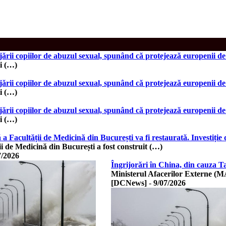
jării copiilor de abuzul sexual, spunând că protejează europenii d
i (…)
jării copiilor de abuzul sexual, spunând că protejează europenii d
i (…)
jării copiilor de abuzul sexual, spunând că protejează europenii d
i (…)
 a Facultății de Medicină din București va fi restaurată. Investiție 
ii de Medicină din București a fost construit (…)
7/2026
Îngrijorări în China, din cauza 
Ministerul Afacerilor Externe (M
[DCNews]
-
9/07/2026