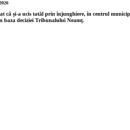
2026
t că și-a ucis tatăl prin înjunghiere, în centrul municip
în baza deciziei Tribunalului Neamț.