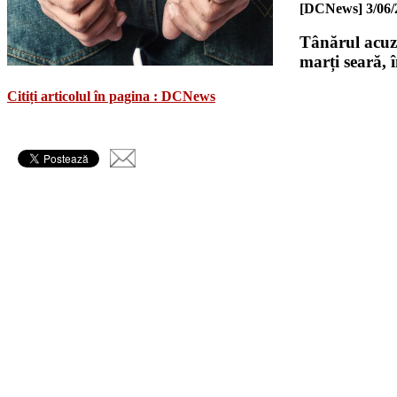
[DCNews]
3/06/
Tânărul acuza
marți seară, 
Citiți articolul în pagina : DCNews