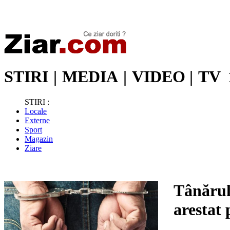
Stiri de ultima oră | Ultimele ştiri | Presa online | Stiri libere
STIRI
|
MEDIA
|
VIDEO
|
TV
STIRI :
Locale
Externe
Sport
Magazin
Ziare
Tânărul 
arestat 