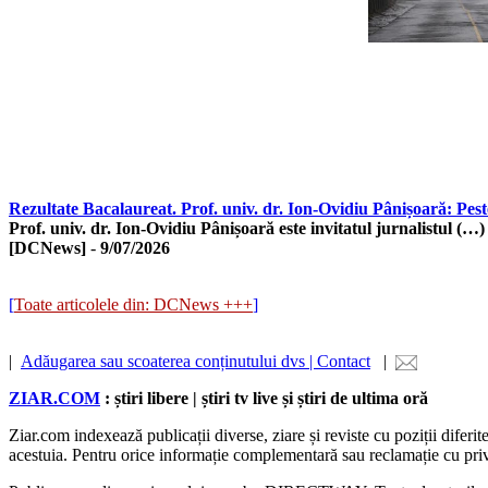
Rezultate Bacalaureat. Prof. univ. dr. Ion-Ovidiu Pânișoară: Pes
Prof. univ. dr. Ion-Ovidiu Pânișoară este invitatul jurnalistul (…)
[DCNews]
-
9/07/2026
[
Toate articolele din: DCNews +++
]
|
Adăugarea sau scoaterea conținutului dvs | Contact
|
ZIAR.COM
: știri libere | știri tv live și știri de ultima oră
Ziar.com indexează publicații diverse, ziare și reviste cu poziții diferi
acestuia. Pentru orice informație complementară sau reclamație cu privire