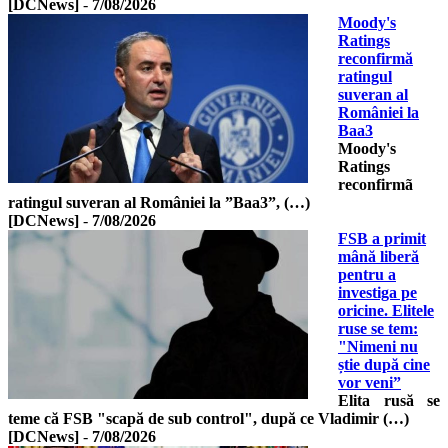
[DCNews]
-
7/08/2026
Moody's
Ratings
reconfirmă
ratingul
suveran al
României la
Baa3
Moody's
Ratings
reconfirmã
ratingul suveran al României la ”Baa3”, (…)
[DCNews]
-
7/08/2026
FSB a primit
mână liberă
pentru a
investiga pe
oricine. Elitele
ruse se tem:
"Nimeni nu
știe după cine
vor veni”
Elita rusă se
teme că FSB "scapă de sub control", după ce Vladimir (…)
[DCNews]
-
7/08/2026