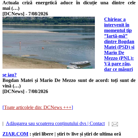
Actuala criză energetică aduce în dicuție una dintre cele
mai (…)
[DCNews]
-
7/08/2026
Chirieac a
intervenit în
momentul tip
”Iartă-mă”
dintre Bogdan
Matei (PSD) și
Mario De
Mezzo (PNL):
Vă pare rău,
dar ce măsuri
se iau?
Bogdan Matei și Mario De Mezzo sunt de acord: toți sunt de
vină (…)
[DCNews]
-
7/08/2026
[
Toate articolele din: DCNews +++
]
|
Adăugarea sau scoaterea conținutului dvs | Contact
|
ZIAR.COM
: știri libere | știri tv live și știri de ultima oră