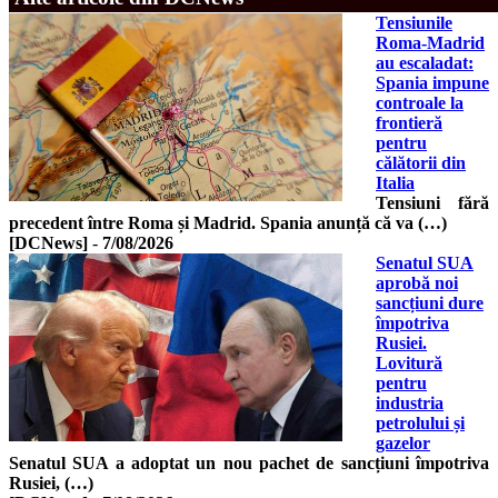
Tensiunile
Roma-Madrid
au escaladat:
Spania impune
controale la
frontieră
pentru
călătorii din
Italia
Tensiuni fără
precedent între Roma și Madrid. Spania anunță că va (…)
[DCNews]
-
7/08/2026
Senatul SUA
aprobă noi
sancțiuni dure
împotriva
Rusiei.
Lovitură
pentru
industria
petrolului și
gazelor
Senatul SUA a adoptat un nou pachet de sancțiuni împotriva
Rusiei, (…)