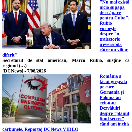
"Nu mai există
nicio supapă
de scăpare
pentru Cuba".
Rubio
vorbește
despre "o
traiectorie
ireversibilă
către un viitor
diferit"
Secretarul de stat american, Marco Rubio, susține că
regimul (…)
[DCNews]
-
7/08/2026
România a
făcut greșeala
pe care
Germania și
Polonia au
evitat-o:
Dezvăluiri
despre ”planul
ținut secret”
când am închis
cărbunele. Reportaj DCNews VIDEO