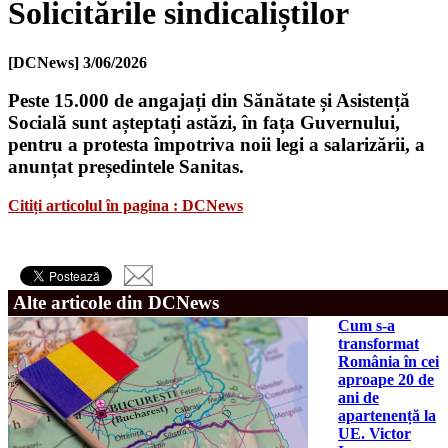
Solicitările sindicaliștilor
[DCNews]
3/06/2026
Peste 15.000 de angajați din Sănătate și Asistență
Socială sunt așteptați astăzi, în fața Guvernului,
pentru a protesta împotriva noii legi a salarizării, a
anunțat președintele Sanitas.
Citiți articolul în pagina : DCNews
Alte articole din DCNews
Cum s-a
transformat
România în cei
aproape 20 de
ani de
apartenență la
UE. Victor