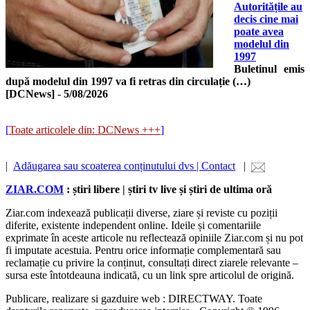
Autoritățile au
decis cine mai
poate avea
modelul din
1997
Buletinul emis
după modelul din 1997 va fi retras din circulație (…)
[DCNews]
-
5/08/2026
[
Toate articolele din: DCNews +++
]
|
Adăugarea sau scoaterea conținutului dvs | Contact
|
ZIAR.COM
: știri libere | știri tv live și știri de ultima oră
Ziar.com indexează publicații diverse, ziare și reviste cu poziții
diferite, existente independent online. Ideile și comentariile
exprimate în aceste articole nu reflectează opiniile Ziar.com și nu pot
fi imputate acestuia. Pentru orice informație complementară sau
reclamație cu privire la conținut, consultați direct ziarele relevante –
sursa este întotdeauna indicată, cu un link spre articolul de origină.
Publicare, realizare si gazduire web : DIRECTWAY. Toate