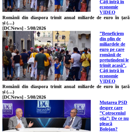
Câți intră în
economie
VIDEO
Românii din diaspora trimit anual miliarde de euro în țară
și (…)
[DCNews]
-
5/08/2026
”Beneficiem
din plin de
miliardele de
euro pe care
românii de
pretutindeni le
trimit acasă”.
Câți intră în
economie
VIDEO
Românii din diaspora trimit anual miliarde de euro în țară
și (…)
[DCNews]
-
5/08/2026
Mutarea PSD
despre care
”Cotroceniul
știa”: De ce nu
pleacă
Bolojan?