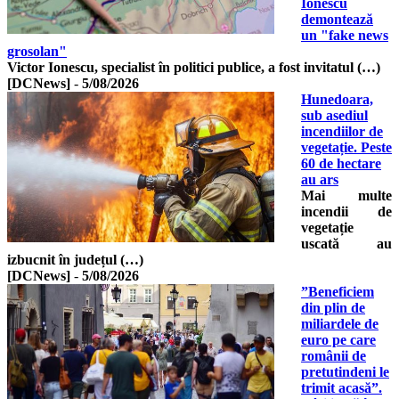
Ionescu
demontează
un "fake news
grosolan"
Victor Ionescu, specialist în politici publice, a fost invitatul (…)
[DCNews]
-
5/08/2026
Hunedoara,
sub asediul
incendiilor de
vegetație. Peste
60 de hectare
au ars
Mai multe
incendii de
vegetație
uscată au
izbucnit în județul (…)
[DCNews]
-
5/08/2026
”Beneficiem
din plin de
miliardele de
euro pe care
românii de
pretutindeni le
trimit acasă”.