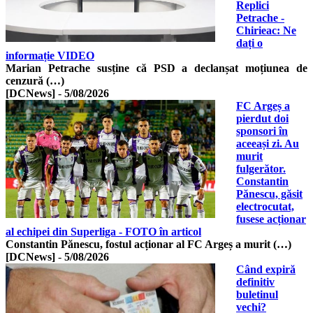
Replici
Petrache -
Chirieac: Ne
dați o
informație VIDEO
Marian Petrache susține că PSD a declanșat moțiunea de
cenzură (…)
[DCNews]
-
5/08/2026
FC Argeș a
pierdut doi
sponsori în
aceeași zi. Au
murit
fulgerător.
Constantin
Pănescu, găsit
electrocutat,
fusese acționar
al echipei din Superliga - FOTO în articol
Constantin Pănescu, fostul acționar al FC Argeș a murit (…)
[DCNews]
-
5/08/2026
Când expiră
definitiv
buletinul
vechi?