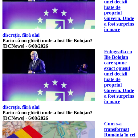
unei decizii
luate de
propriul
Guvern. Unde
a fost surprins
în mare
discreție, fără alai
Pariu că nu ghiciți unde a fost Ilie Bolojan?
[DCNews]
-
6/08/2026
Fotografia cu
Ilie Bolojan
care spune
exact opusul
unei decizii
luate de
propriul
Guvern. Unde
a fost surprins
în mare
discreție, fără alai
Pariu că nu ghiciți unde a fost Ilie Bolojan?
[DCNews]
-
6/08/2026
Cum s-a
transformat
România în cei