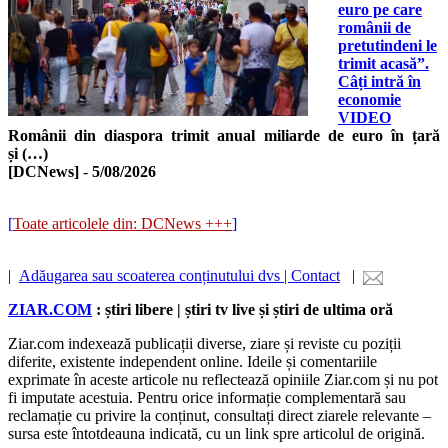
euro pe care
românii de
pretutindeni le
trimit acasă”.
Câți intră în
economie
VIDEO
Românii din diaspora trimit anual miliarde de euro în țară
și (…)
[DCNews]
-
5/08/2026
[
Toate articolele din: DCNews +++
]
|
Adăugarea sau scoaterea conținutului dvs | Contact
|
ZIAR.COM
: știri libere | știri tv live și știri de ultima oră
Ziar.com indexează publicații diverse, ziare și reviste cu poziții
diferite, existente independent online. Ideile și comentariile
exprimate în aceste articole nu reflectează opiniile Ziar.com și nu pot
fi imputate acestuia. Pentru orice informație complementară sau
reclamație cu privire la conținut, consultați direct ziarele relevante –
sursa este întotdeauna indicată, cu un link spre articolul de origină.