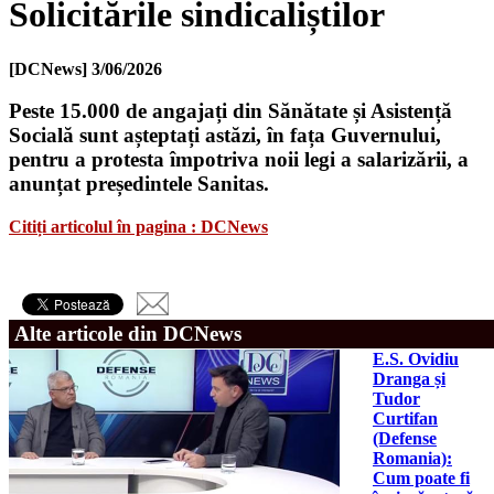
Solicitările sindicaliștilor
[DCNews]
3/06/2026
Peste 15.000 de angajați din Sănătate și Asistență
Socială sunt așteptați astăzi, în fața Guvernului,
pentru a protesta împotriva noii legi a salarizării, a
anunțat președintele Sanitas.
Citiți articolul în pagina : DCNews
Alte articole din DCNews
E.S. Ovidiu
Dranga și
Tudor
Curtifan
(Defense
Romania):
Cum poate fi