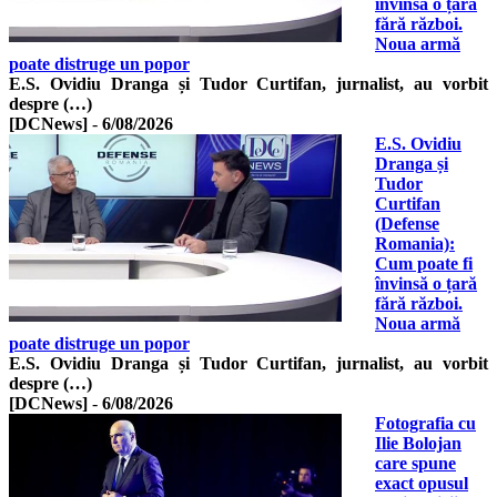
învinsă o țară
fără război.
Noua armă
poate distruge un popor
E.S. Ovidiu Dranga și Tudor Curtifan, jurnalist, au vorbit
despre (…)
[DCNews]
-
6/08/2026
E.S. Ovidiu
Dranga și
Tudor
Curtifan
(Defense
Romania):
Cum poate fi
învinsă o țară
fără război.
Noua armă
poate distruge un popor
E.S. Ovidiu Dranga și Tudor Curtifan, jurnalist, au vorbit
despre (…)
[DCNews]
-
6/08/2026
Fotografia cu
Ilie Bolojan
care spune
exact opusul