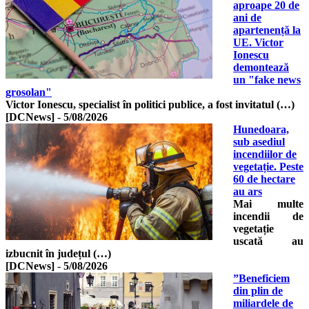
aproape 20 de
ani de
apartenență la
UE. Victor
Ionescu
demontează
un "fake news
grosolan"
Victor Ionescu, specialist în politici publice, a fost invitatul (…)
[DCNews]
-
5/08/2026
Hunedoara,
sub asediul
incendiilor de
vegetație. Peste
60 de hectare
au ars
Mai multe
incendii de
vegetație
uscată au
izbucnit în județul (…)
[DCNews]
-
5/08/2026
”Beneficiem
din plin de
miliardele de