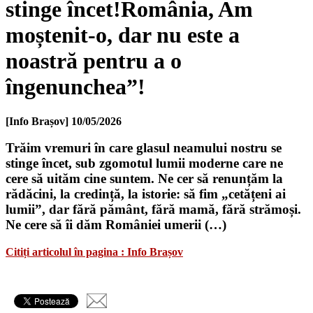
stinge încet!România, Am
moștenit-o, dar nu este a
noastră pentru a o
îngenunchea”!
[Info Brașov]
10/05/2026
Trăim vremuri în care glasul neamului nostru se
stinge încet, sub zgomotul lumii moderne care ne
cere să uităm cine suntem. Ne cer să renunțăm la
rădăcini, la credință, la istorie: să fim „cetățeni ai
lumii”, dar fără pământ, fără mamă, fără strămoși.
Ne cere să îi dăm României umerii (…)
Citiți articolul în pagina : Info Brașov