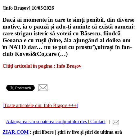
[Info Brașov]
10/05/2026
Dacă ai momente în care te simți penibil, din diverse
motive, ia o pauză și adu-ți aminte că există oameni:
care strigau isteric să votezi cu Băsescu, fiindcă
Geoana e cu rușii (bine, ăla ajungând al doilea om
în NATO dar… nu te pui cu prostu’),ultrași în fan-
club Kovesi&Co,care (…)
Citiți articolul în pagina : Info Brașov
[
Toate articolele din: Info Brașov +++
]
|
Adăugarea sau scoaterea conținutului dvs | Contact
|
ZIAR.COM
: știri libere | știri tv live și știri de ultima oră