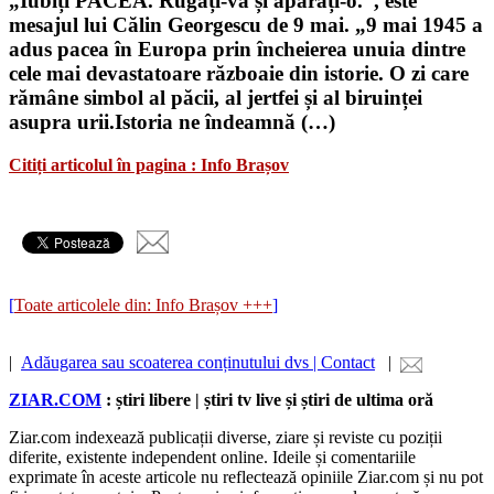
„Iubiți PACEA. Rugați-vă și apărați-o.”, este
mesajul lui Călin Georgescu de 9 mai. „9 mai 1945 a
adus pacea în Europa prin încheierea unuia dintre
cele mai devastatoare războaie din istorie. O zi care
rămâne simbol al păcii, al jertfei și al biruinței
asupra urii.Istoria ne îndeamnă (…)
Citiți articolul în pagina : Info Brașov
[
Toate articolele din: Info Brașov +++
]
|
Adăugarea sau scoaterea conținutului dvs | Contact
|
ZIAR.COM
: știri libere | știri tv live și știri de ultima oră
Ziar.com indexează publicații diverse, ziare și reviste cu poziții
diferite, existente independent online. Ideile și comentariile
exprimate în aceste articole nu reflectează opiniile Ziar.com și nu pot