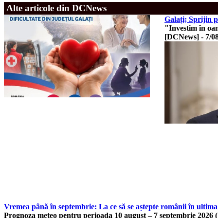
Alte articole din DCNews
Galați; Sprijin p
"Investim în oa
[DCNews]
-
7/0
Vremea până în septembrie: La ce să se aștepte românii în ultima
Prognoza meteo pentru perioada 10 august – 7 septembrie 2026 