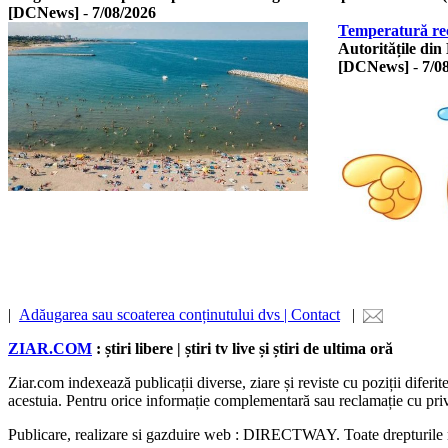
[DCNews]
-
7/08/2026
Temperatură rec
Autoritățile din
[DCNews]
-
7/0
|
Adăugarea sau scoaterea conținutului dvs | Contact
|
ZIAR.COM
: știri libere | știri tv live și știri de ultima oră
Ziar.com indexează publicații diverse, ziare și reviste cu poziții diferi
acestuia. Pentru orice informație complementară sau reclamație cu privire
Publicare, realizare si gazduire web : DIRECTWAY. Toate drepturil