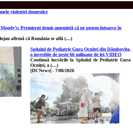
timele violenței domestice
ia Moody’s: Premierul demis amenință că ne putem întoarce în
olojan afirmă că România se află (…)
Spitalul de Pediatrie Gura Ocniței din Dâmbovița,
o investiție de peste 66 milioane de lei-VIDEO
Continuă lucrările la Spitalul de Pediatrie Gura
Ocniței, a (…)
[DCNews]
-
7/08/2026