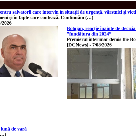
entru salvatorii care intervin în situații de urgență, vârstnici și vic
meni și în fapte care contează. Continuăm (…)
8/2026
Bolojan, reacție înainte de deciz
”fundătura din 2024”
Premierul interimar demis Ilie B
[DCNews]
-
7/08/2026
 lună de vară
(…)