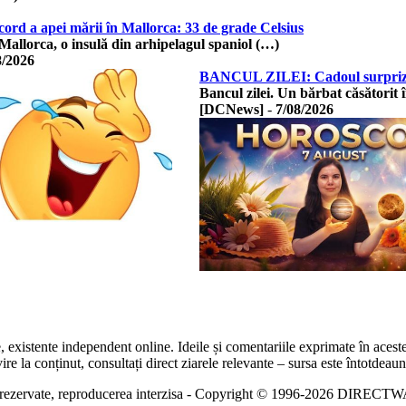
ord a apei mării în Mallorca: 33 de grade Celsius
 Mallorca, o insulă din arhipelagul spaniol (…)
8/2026
BANCUL ZILEI: Cadoul surpriză 
Bancul zilei. Un bărbat căsătorit
[DCNews]
-
7/08/2026
te, existente independent online. Ideile și comentariile exprimate în acest
 la conținut, consultați direct ziarele relevante – sursa este întotdeauna
e rezervate, reproducerea interzisa - Copyright © 1996-2026 DIRECT