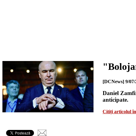
"Boloja
[DCNews]
9/07/
Daniel Zamfir
anticipate.
Citiți articolul