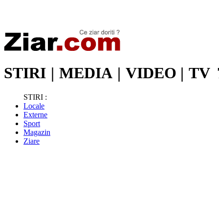
Stiri de ultima oră | Ultimele ştiri | Presa online | Stiri libere
STIRI
|
MEDIA
|
VIDEO
|
TV
STIRI :
Locale
Externe
Sport
Magazin
Ziare