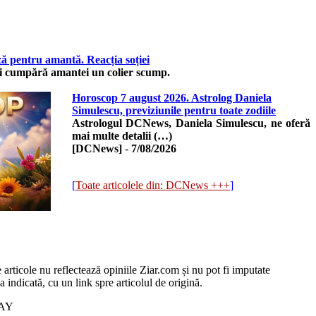
pentru amantă. Reacția soției
 îi cumpără amantei un colier scump.
Horoscop 7 august 2026. Astrolog Daniela
Simulescu, previziunile pentru toate zodiile
Astrologul DCNews, Daniela Simulescu, ne oferă
mai multe detalii (…)
[DCNews]
-
7/08/2026
[
Toate articolele din: DCNews +++
]
e articole nu reflectează opiniile Ziar.com și nu pot fi imputate
 indicată, cu un link spre articolul de origină.
WAY