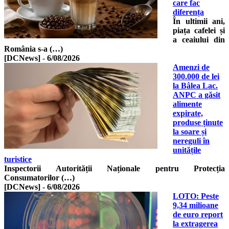
care fac
diferența
În ultimii ani,
piața cafelei și
a ceaiului din
România s-a (…)
[DCNews]
-
6/08/2026
Amenzi de
300.000 de lei
la Bâlea Lac.
ANPC a găsit
alimente
expirate,
produse ținute
la soare și
nereguli în
unitățile
turistice
Inspectorii Autorității Naționale pentru Protecția
Consumatorilor (…)
[DCNews]
-
6/08/2026
LOTO: Peste
9,34 milioane
de euro report
la extragerea