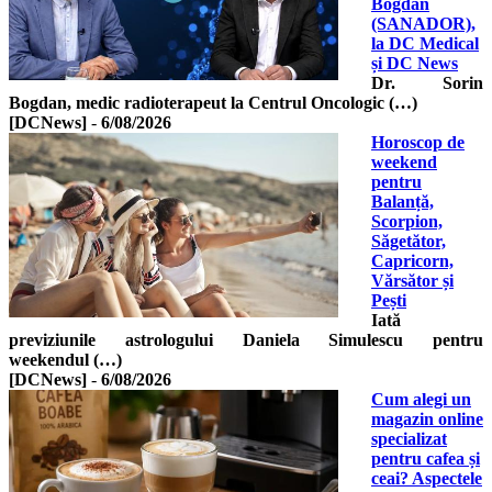
Bogdan
(SANADOR),
la DC Medical
și DC News
Dr. Sorin
Bogdan, medic radioterapeut la Centrul Oncologic (…)
[DCNews]
-
6/08/2026
Horoscop de
weekend
pentru
Balanță,
Scorpion,
Săgetător,
Capricorn,
Vărsător și
Pești
Iată
previziunile astrologului Daniela Simulescu pentru
weekendul (…)
[DCNews]
-
6/08/2026
Cum alegi un
magazin online
specializat
pentru cafea și
ceai? Aspectele