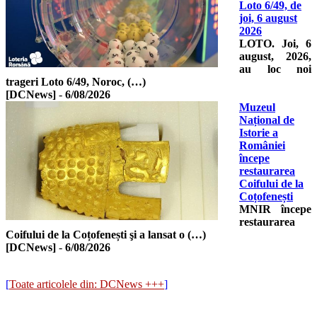
Loto 6/49, de
joi, 6 august
2026
LOTO. Joi, 6
august, 2026,
au loc noi
trageri Loto 6/49, Noroc, (…)
[DCNews]
-
6/08/2026
Muzeul
Național de
Istorie a
României
începe
restaurarea
Coifului de la
Coțofenești
MNIR începe
restaurarea
Coifului de la Coțofenești şi a lansat o (…)
[DCNews]
-
6/08/2026
[
Toate articolele din: DCNews +++
]