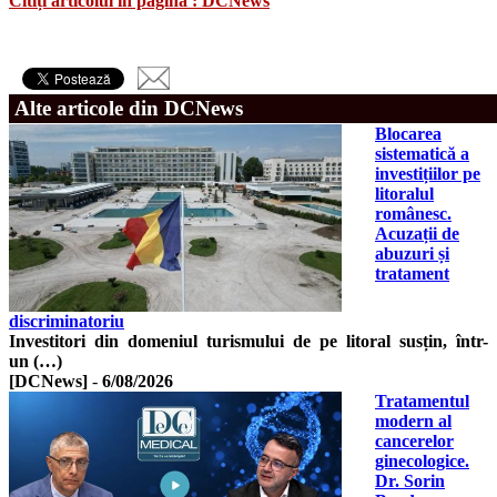
Citiți articolul în pagina : DCNews
Alte articole din DCNews
Blocarea
sistematică a
investițiilor pe
litoralul
românesc.
Acuzații de
abuzuri și
tratament
discriminatoriu
Investitori din domeniul turismului de pe litoral susțin, într-
un (…)
[DCNews]
-
6/08/2026
Tratamentul
modern al
cancerelor
ginecologice.
Dr. Sorin