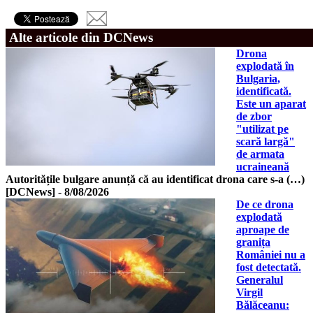
Alte articole din DCNews
Drona
explodată în
Bulgaria,
identificată.
Este un aparat
de zbor
"utilizat pe
scară largă"
de armata
ucraineană
Autoritățile bulgare anunță că au identificat drona care s-a (…)
[DCNews]
-
8/08/2026
De ce drona
explodată
aproape de
granița
României nu a
fost detectată.
Generalul
Virgil
Bălăceanu: