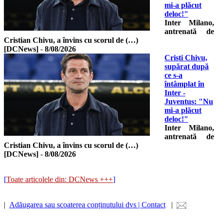
mi-a plăcut
deloc!"
Inter Milano,
antrenată de
Cristian Chivu, a învins cu scorul de (…)
[DCNews]
-
8/08/2026
Cristi Chivu,
supărat după
ce s-a
întâmplat în
Inter -
Juventus: "Nu
mi-a plăcut
deloc!"
Inter Milano,
antrenată de
Cristian Chivu, a învins cu scorul de (…)
[DCNews]
-
8/08/2026
[
Toate articolele din: DCNews +++
]
|
Adăugarea sau scoaterea conținutului dvs | Contact
|