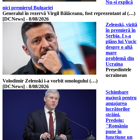
Nu-și explică
nici premierul Bulgariei
Generalul în rezervă Virgil Bălăceanu, fost reprezentant al (…)
[DCNews]
-
8/08/2026
Zelenski, vizită
în premieră în
Serbia. I s-a
plâns lui Vucic
despre o altă
mare
problemă din
Ucraina
Președintele
ucrainean
Volodimir Zelenski i-a vorbit omologului (…)
[DCNews]
-
8/08/2026
Schimbare
majoră pentru
angajarea
lucrătorilor
străini.
Predoiu:
"România
pune în
funcțiune un