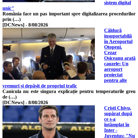
sistem digital
unic"
România face un pas important spre digitalizarea procedurilor
prin (…)
[DCNews]
-
8/08/2026
Căldură
insuportabilă
în Aeroportul
Otopeni.
Cezar
Osiceanu arată
cauzele: Un
aeroport
proiectat
pentru alte
vremuri și depășit de propriul trafic
Canicula nu este singura explicație pentru temperaturile greu
de (…)
[DCNews]
-
8/08/2026
Cristi Chivu,
supărat după
ce s-a
întâmplat în
Inter -
Juventus: "Nu