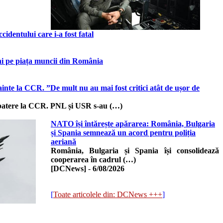
dentului care i-a fost fatal
ini pe piața muncii din România
inte la CCR. ”De mult nu au mai fost critici atât de ușor de
zbatere la CCR. PNL și USR s-au (…)
NATO își întărește apărarea: România, Bulgaria
și Spania semnează un acord pentru poliția
aeriană
România, Bulgaria și Spania își consolidează
cooperarea în cadrul (…)
[DCNews]
-
6/08/2026
[
Toate articolele din: DCNews +++
]