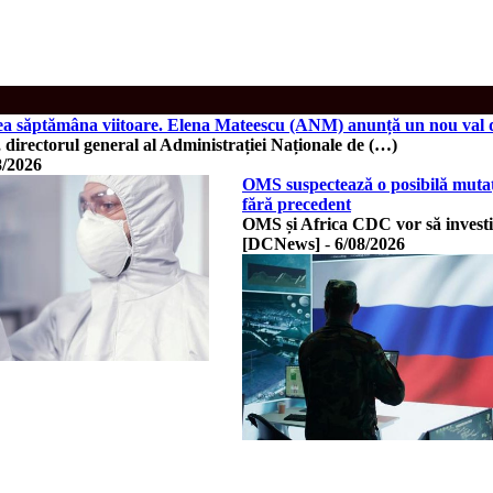
a săptămâna viitoare. Elena Mateescu (ANM) anunță un nou val de
directorul general al Administrației Naționale de (…)
8/2026
OMS suspectează o posibilă mutaț
fără precedent
OMS și Africa CDC vor să investi
[DCNews]
-
6/08/2026