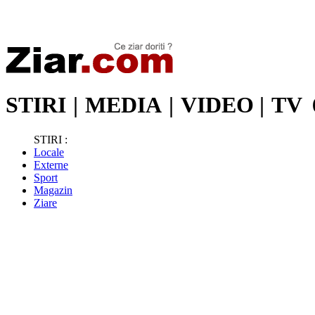
Stiri de ultima oră | Ultimele ştiri | Presa online | Stiri libere
STIRI
|
MEDIA
|
VIDEO
|
TV
STIRI :
Locale
Externe
Sport
Magazin
Ziare