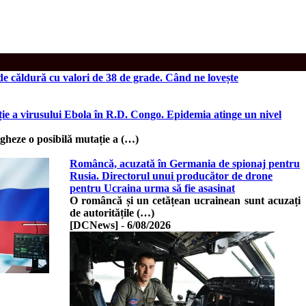
 căldură cu valori de 38 de grade. Când ne lovește
ie a virusului Ebola în R.D. Congo. Epidemia atinge un nivel
gheze o posibilă mutație a (…)
Româncă, acuzată în Germania de spionaj pentru
Rusia. Directorul unui producător de drone
pentru Ucraina urma să fie asasinat
O româncă și un cetățean ucrainean sunt acuzați
de autoritățile (…)
[DCNews]
-
6/08/2026