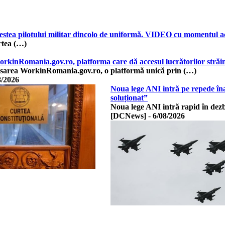
estea pilotului militar dincolo de uniformă. VIDEO cu momentul acci
rtea (…)
WorkinRomania.gov.ro, platforma care dă accesul lucrătorilor stră
sarea WorkinRomania.gov.ro, o platformă unică prin (…)
8/2026
Noua lege ANI intră pe repede îna
soluționat”
Noua lege ANI intră rapid în de
[DCNews]
-
6/08/2026