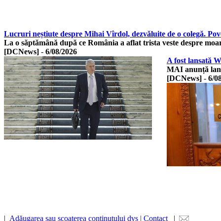
Lucruri neștiute despre Mihai Vîrdol, dezvăluite de o colegă. Pov
La o săptămână după ce România a aflat trista veste despre moa
[DCNews]
-
6/08/2026
A fost lansată 
MAI anunță lan
[DCNews]
-
6/0
|
Adăugarea sau scoaterea conținutului dvs | Contact
|