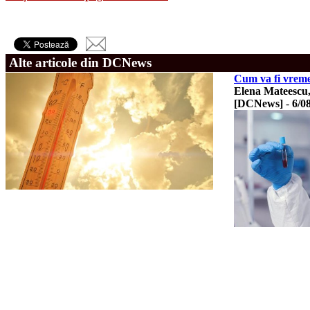
Alte articole din DCNews
Cum va fi vreme
Elena Mateescu, 
[DCNews]
-
6/0