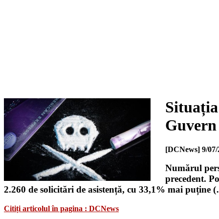
Situați
Guvern
[DCNews]
9/07/
Numărul perso
precedent. Po
2.260 de solicitări de asistență, cu 33,1% mai puține 
Citiți articolul în pagina : DCNews