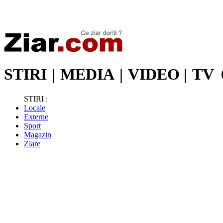
Stiri de ultima oră | Ultimele ştiri | Presa online | Stiri libere
STIRI
|
MEDIA
|
VIDEO
|
TV
STIRI :
Locale
Externe
Sport
Magazin
Ziare