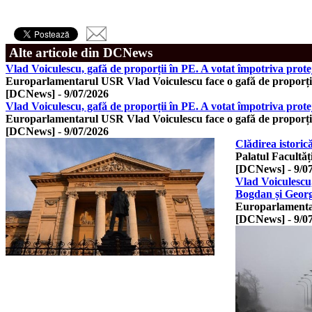
Alte articole din DCNews
Vlad Voiculescu, gafă de proporții în PE. A votat împotriva prote
Europarlamentarul USR Vlad Voiculescu face o gafă de proporți
[DCNews]
-
9/07/2026
Vlad Voiculescu, gafă de proporții în PE. A votat împotriva prote
Europarlamentarul USR Vlad Voiculescu face o gafă de proporți
[DCNews]
-
9/07/2026
Clădirea istorică
Palatul Facultăț
[DCNews]
-
9/0
Vlad Voiculescu,
Bogdan și Georg
Europarlamentar
[DCNews]
-
9/0