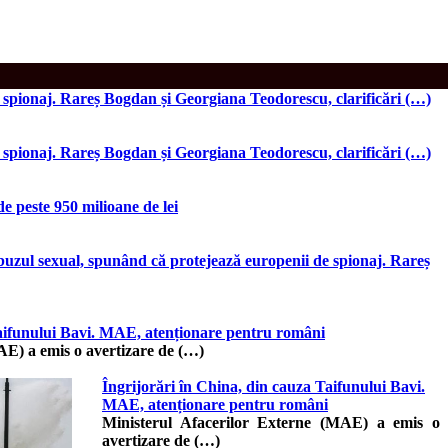
e spionaj. Rareș Bogdan și Georgiana Teodorescu, clarificări (…)
e spionaj. Rareș Bogdan și Georgiana Teodorescu, clarificări (…)
de peste 950 milioane de lei
abuzul sexual, spunând că protejează europenii de spionaj. Rareș
Taifunului Bavi. MAE, atenționare pentru români
AE) a emis o avertizare de (…)
Îngrijorări în China, din cauza Taifunului Bavi.
MAE, atenționare pentru români
Ministerul Afacerilor Externe (MAE) a emis o
avertizare de (…)