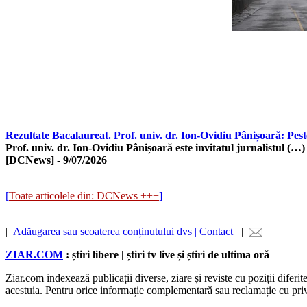
Rezultate Bacalaureat. Prof. univ. dr. Ion-Ovidiu Pânișoară: Pes
Prof. univ. dr. Ion-Ovidiu Pânișoară este invitatul jurnalistul (…)
[DCNews]
-
9/07/2026
[
Toate articolele din: DCNews +++
]
|
Adăugarea sau scoaterea conținutului dvs | Contact
|
ZIAR.COM
: știri libere | știri tv live și știri de ultima oră
Ziar.com indexează publicații diverse, ziare și reviste cu poziții diferi
acestuia. Pentru orice informație complementară sau reclamație cu privire