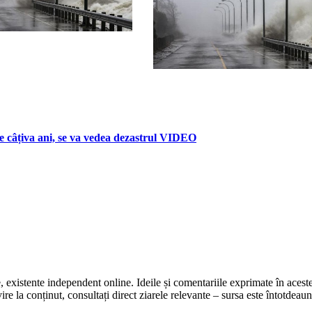
te câțiva ani, se va vedea dezastrul VIDEO
te, existente independent online. Ideile și comentariile exprimate în acest
 la conținut, consultați direct ziarele relevante – sursa este întotdeauna