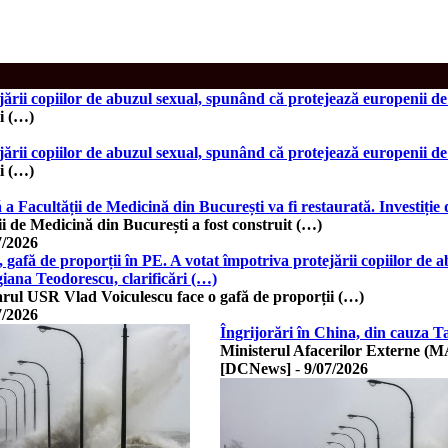
jării copiilor de abuzul sexual, spunând că protejează europenii d
i (…)
jării copiilor de abuzul sexual, spunând că protejează europenii d
i (…)
 a Facultății de Medicină din București va fi restaurată. Investiție 
ii de Medicină din București a fost construit (…)
7/2026
 gafă de proporții în PE. A votat împotriva protejării copiilor de 
iana Teodorescu, clarificări (…)
ul USR Vlad Voiculescu face o gafă de proporții (…)
7/2026
Îngrijorări în China, din cauza 
Ministerul Afacerilor Externe (M
[DCNews]
-
9/07/2026