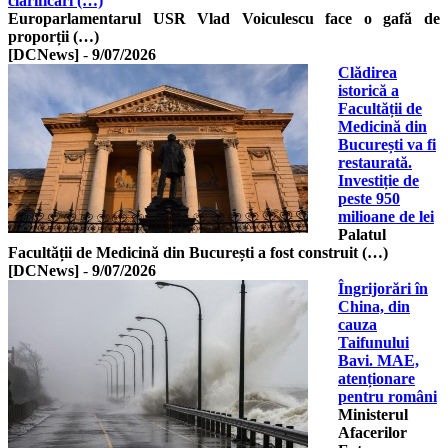
clarificări (…)
Europarlamentarul USR Vlad Voiculescu face o gafă de
proporții (…)
[DCNews]
-
9/07/2026
Clădirea
istorică a
Facultății de
Medicină din
București va fi
restaurată.
Investiție de
peste 950
milioane de lei
Palatul
Facultății de Medicină din București a fost construit (…)
[DCNews]
-
9/07/2026
Îngrijorări în
China, din
cauza
Taifunului
Bavi. MAE,
atenționare
pentru români
Ministerul
Afacerilor