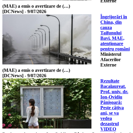
Externe
(MAE) a emis o avertizare de (…)
[DCNews]
-
9/07/2026
Îngrijorări în
China, din
cauza
Taifunului
Bavi. MAE,
atenționare
pentru români
Ministerul
Afacerilor
Externe
(MAE) a emis o avertizare de (…)
[DCNews]
-
9/07/2026
Rezultate
Bacalaureat.
Prof. univ. dr.
Ion-Ovidiu
Pânișoară:
Peste câțiva
ani, se va
vedea
dezastrul
VIDEO