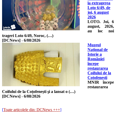
la extragerea
Loto 6/49, de
joi, 6 august
2026
LOTO. Joi, 6
august, 2026,
au loc noi
trageri Loto 6/49, Noroc, (…)
[DCNews]
-
6/08/2026
Muzeul
Național de
Istorie a
României
începe
restaurarea
Coifului de la
Coțofenești
MNIR începe
restaurarea
Coifului de la Coțofenești şi a lansat o (…)
[DCNews]
-
6/08/2026
[
Toate articolele din: DCNews +++
]