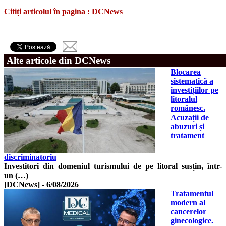
Citiți articolul în pagina : DCNews
Alte articole din DCNews
Blocarea
sistematică a
investițiilor pe
litoralul
românesc.
Acuzații de
abuzuri și
tratament
discriminatoriu
Investitori din domeniul turismului de pe litoral susțin, într-
un (…)
[DCNews]
-
6/08/2026
Tratamentul
modern al
cancerelor
ginecologice.