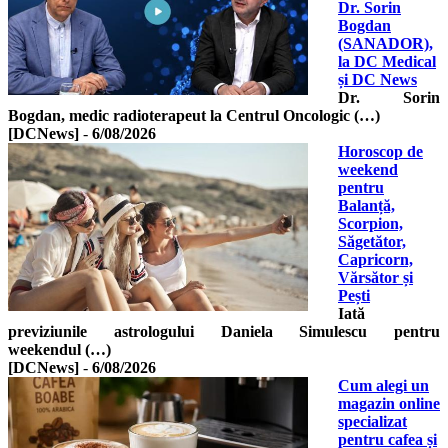
Dr. Sorin
Bogdan
(SANADOR),
la DC Medical
și DC News
Dr. Sorin
Bogdan, medic radioterapeut la Centrul Oncologic (…)
[DCNews]
-
6/08/2026
Horoscop de
weekend
pentru
Balanță,
Scorpion,
Săgetător,
Capricorn,
Vărsător și
Pești
Iată
previziunile astrologului Daniela Simulescu pentru
weekendul (…)
[DCNews]
-
6/08/2026
Cum alegi un
magazin online
specializat
pentru cafea și