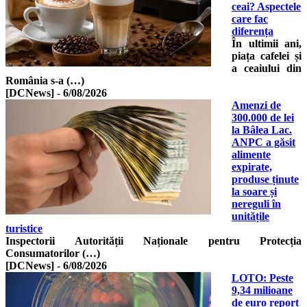
ceai? Aspectele
care fac
diferența
În ultimii ani,
piața cafelei și
a ceaiului din
România s-a (…)
[DCNews]
-
6/08/2026
Amenzi de
300.000 de lei
la Bâlea Lac.
ANPC a găsit
alimente
expirate,
produse ținute
la soare și
nereguli în
unitățile
turistice
Inspectorii Autorității Naționale pentru Protecția
Consumatorilor (…)
[DCNews]
-
6/08/2026
LOTO: Peste
9,34 milioane
de euro report