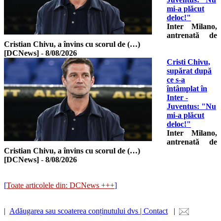
mi-a plăcut
deloc!"
Inter Milano,
antrenată de
Cristian Chivu, a învins cu scorul de (…)
[DCNews]
-
8/08/2026
Cristi Chivu,
supărat după
ce s-a
întâmplat în
Inter -
Juventus: "Nu
mi-a plăcut
deloc!"
Inter Milano,
antrenată de
Cristian Chivu, a învins cu scorul de (…)
[DCNews]
-
8/08/2026
[
Toate articolele din: DCNews +++
]
|
Adăugarea sau scoaterea conținutului dvs | Contact
|