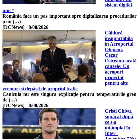
sistem digital
unic"
România face un pas important spre digitalizarea procedurilor
prin (…)
[DCNews]
-
8/08/2026
Căldură
insuportabilă
în Aeroportul
Otopeni.
Cezar
Osiceanu arată
cauzele: Un
aeroport
proiectat
pentru alte
vremuri și depășit de propriul trafic
Canicula nu este singura explicație pentru temperaturile greu
de (…)
[DCNews]
-
8/08/2026
Cristi Chivu,
supărat după
ce s-a
întâmplat în
Inter -
Juventus: "Nu