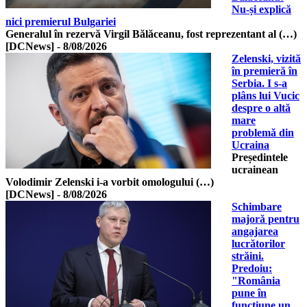
Nu-și explică
nici premierul Bulgariei
Generalul în rezervă Virgil Bălăceanu, fost reprezentant al (…)
[DCNews]
-
8/08/2026
Zelenski, vizită
în premieră în
Serbia. I s-a
plâns lui Vucic
despre o altă
mare
problemă din
Ucraina
Președintele
ucrainean
Volodimir Zelenski i-a vorbit omologului (…)
[DCNews]
-
8/08/2026
Schimbare
majoră pentru
angajarea
lucrătorilor
străini.
Predoiu:
"România
pune în
funcțiune un