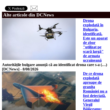
Alte articole din DCNews
Drona
explodată în
Bulgaria,
identificată.
Este un aparat
de zbor
"utilizat pe
scară largă"
de armata
ucraineană
Autoritățile bulgare anunță că au identificat drona care s-a (…)
[DCNews]
-
8/08/2026
De ce drona
explodată
aproape de
granița
României nu a
fost detectată.
Generalul
Virgil
Bălăceanu: