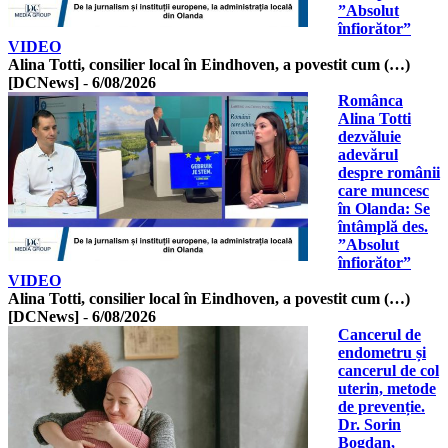
”Absolut
înfiorător”
VIDEO
Alina Totti, consilier local în Eindhoven, a povestit cum (…)
[DCNews]
-
6/08/2026
Românca
Alina Totti
dezvăluie
adevărul
despre românii
care muncesc
în Olanda: Se
întâmplă des.
”Absolut
înfiorător”
VIDEO
Alina Totti, consilier local în Eindhoven, a povestit cum (…)
[DCNews]
-
6/08/2026
Cancerul de
endometru și
cancerul de col
uterin, metode
de prevenție.
Dr. Sorin
Bogdan,