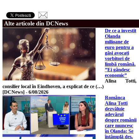
Alte articole din DCNews
De ce a investit
Olanda
milioane de
euro pentru a
găsi avocați
vorbitori de
limbă română.
”Ei gândesc
economic”
Alina Totti,
consilier local în Eindhoven, a explicat de ce (…)
[DCNews]
-
6/08/2026
Românca
Alina Totti
dezvăluie
adevărul
despre românii
care muncesc
în Olanda: Se
întâmplă des.