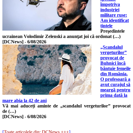
împotriva
industriei
militare ruse:
Am identificat
țintele
Preşedintele
ucrainean Volodimir Zelenski a anunţat joi că ordonat (…)
[DCNews]
-
6/08/2026
„Scandalul
vergeturilor”
provocat de
Buhnici încă
bântuie femeile
din România.
O profesoară a
avut curajul să
meargă pentru
prima dată la
mare abia la 42 de ani
Vă mai aduceți aminte de „scandalul vergeturilor” provocat
de (…)
[DCNews]
-
6/08/2026
[
Toate articolele din: DCNews +++
]