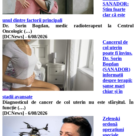
SANADOR:
Știm foarte
clar că este
unul dintre factorii principali
Dr. Sorin Bogdan, medic radioterapeut la Centrul
Oncologic (…)
[DCNews]
-
6/08/2026
Cancerul de
col uterin
poate fi învins.
Dr. Sorin
Bogdan
(SANADOR)
informații
despre terapii:
șanse mari
chiar și în
stadii avansate
Diagnosticul de cancer de col uterin nu este sfârșitul. În
funcție (…)
[DCNews]
-
6/08/2026
Zelenski
ordonă
operațiuni
speciale