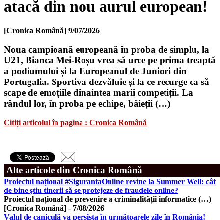
atacă din nou aurul european!
[Cronica Română]
9/07/2026
Noua campioană europeană în proba de simplu, la
U21, Bianca Mei-Roșu vrea să urce pe prima treaptă
a podiumului și la Europeanul de Juniori din
Portugalia. Sportiva dezvăluie și la ce recurge ca să
scape de emoțiile dinaintea marii competiții. La
rândul lor, în proba pe echipe, băieții (…)
Citiți articolul în pagina : Cronica Română
Alte articole din Cronica Română
Proiectul național #SigurantaOnline revine la Summer Well: cât
de bine știu tinerii să se protejeze de fraudele online?
Proiectul național de prevenire a criminalității informatice (…)
[Cronica Română]
-
7/08/2026
Valul de caniculă va persista în următoarele zile în România!