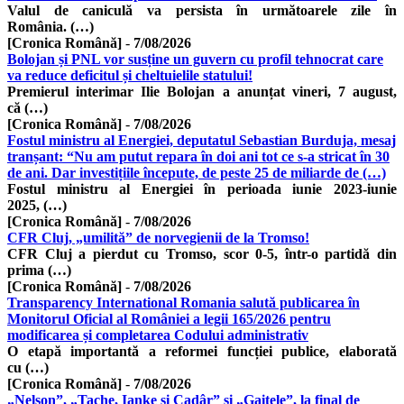
Valul de caniculă va persista în următoarele zile în
România. (…)
[Cronica Română]
-
7/08/2026
Bolojan și PNL vor susține un guvern cu profil tehnocrat care
va reduce deficitul și cheltuielile statului!
Premierul interimar Ilie Bolojan a anunțat vineri, 7 august,
că (…)
[Cronica Română]
-
7/08/2026
Fostul ministru al Energiei, deputatul Sebastian Burduja, mesaj
tranșant: “Nu am putut repara în doi ani tot ce s-a stricat în 30
de ani. Dar investițiile începute, de peste 25 de miliarde de (…)
Fostul ministru al Energiei în perioada iunie 2023-iunie
2025, (…)
[Cronica Română]
-
7/08/2026
CFR Cluj, „umilită” de norvegienii de la Tromso!
CFR Cluj a pierdut cu Tromso, scor 0-5, într-o partidă din
prima (…)
[Cronica Română]
-
7/08/2026
Transparency International Romania salută publicarea în
Monitorul Oficial al României a legii 165/2026 pentru
modificarea și completarea Codului administrativ
O etapă importantă a reformei funcției publice, elaborată
cu (…)
[Cronica Română]
-
7/08/2026
„Nelson”, „Tache, Ianke și Cadâr” și „Gaițele”, la final de