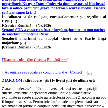
președintele Nicușor Dan: “Indecizia dumneavoastră blochează
țara și aduce prejudicii grave, pe termen scurt și mediu! Fiecare
cetățean suportă (…)
În calitatea sa de cetățean, europarlamentar și președinte al
BPN (…)
[Cronica Română]
-
8/08/2026
Senatul SUA a votat cu o foarte largă majoritate un nou pachet
de sancțiuni împotriva Rusiei!
Senatorii americani au adoptat vineri cu o foarte largă
majoritate (…)
[Cronica Română]
-
8/08/2026
[
Toate articolele din: Cronica Română +++
]
|
Adăugarea sau scoaterea conținutului dvs | Contact
|
ZIAR.COM
: știri libere | știri tv live și știri de ultima oră
Ziar.com indexează publicații diverse, ziare și reviste cu poziții
diferite, existente independent online. Ideile și comentariile
exprimate în aceste articole nu reflectează opiniile Ziar.com și nu pot
fi imputate acestuia. Pentru orice informație complementară sau
reclamație cu privire la conținut, consultați direct ziarele relevante –