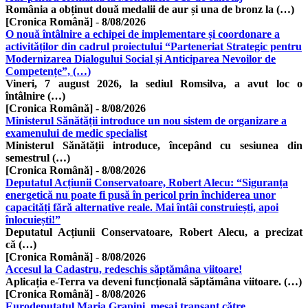
România a obținut două medalii de aur și una de bronz la (…)
[Cronica Română]
-
8/08/2026
O nouă întâlnire a echipei de implementare și coordonare a
activităților din cadrul proiectului “Parteneriat Strategic pentru
Modernizarea Dialogului Social și Anticiparea Nevoilor de
Competențe”, (…)
Vineri, 7 august 2026, la sediul Romsilva, a avut loc o
întâlnire (…)
[Cronica Română]
-
8/08/2026
Ministerul Sănătății introduce un nou sistem de organizare a
examenului de medic specialist
Ministerul Sănătății introduce, începând cu sesiunea din
semestrul (…)
[Cronica Română]
-
8/08/2026
Deputatul Acțiunii Conservatoare, Robert Alecu: “Siguranța
energetică nu poate fi pusă în pericol prin închiderea unor
capacități fără alternative reale. Mai întâi construiești, apoi
înlocuiești!”
Deputatul Acțiunii Conservatoare, Robert Alecu, a precizat
că (…)
[Cronica Română]
-
8/08/2026
Accesul la Cadastru, redeschis săptămâna viitoare!
Aplicația e-Terra va deveni funcțională săptămâna viitoare. (…)
[Cronica Română]
-
8/08/2026
Eurodeputatul Maria Grapini, mesaj tranșant către