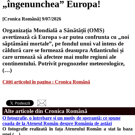
„îngenunchea” Europa!
[Cronica Română]
9/07/2026
Organizația Mondială a Sănătății (OMS)
avertizează că Europa s-ar putea confrunta cu „noi
săptămâni mortale”, pe fondul unui val intens de
căldură care se formează deasupra Atlanticului și
care urmează să afecteze mai multe regiuni ale
continentului. Potrivit prognozelor meteorologice,
(…)
Citiți articolul în pagina : Cronica Română
Alte articole din Cronica Română
O fotografie, o întrebare și un motiv de speranță: ce spune
coada de la Ateneul Român despre România de astăzi
O fotografie realizată în fața Ateneului Român a stat la baza
unei (…)