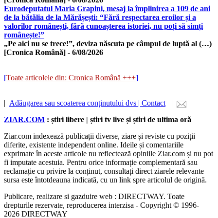
Eurodeputatul Maria Grapini, mesaj la împlinirea a 109 de ani
de la bătălia de la Mărășești: “Fără respectarea eroilor și a
valorilor românești, fără cunoașterea istoriei, nu poți să simți
românește!”
„Pe aici nu se trece!”, deviza născuta pe câmpul de luptă al (…)
[Cronica Română]
-
6/08/2026
[
Toate articolele din: Cronica Română +++
]
|
Adăugarea sau scoaterea conținutului dvs | Contact
|
ZIAR.COM
: știri libere | știri tv live și știri de ultima oră
Ziar.com indexează publicații diverse, ziare și reviste cu poziții
diferite, existente independent online. Ideile și comentariile
exprimate în aceste articole nu reflectează opiniile Ziar.com și nu pot
fi imputate acestuia. Pentru orice informație complementară sau
reclamație cu privire la conținut, consultați direct ziarele relevante –
sursa este întotdeauna indicată, cu un link spre articolul de origină.
Publicare, realizare si gazduire web : DIRECTWAY. Toate
drepturile rezervate, reproducerea interzisa - Copyright © 1996-
2026 DIRECTWAY