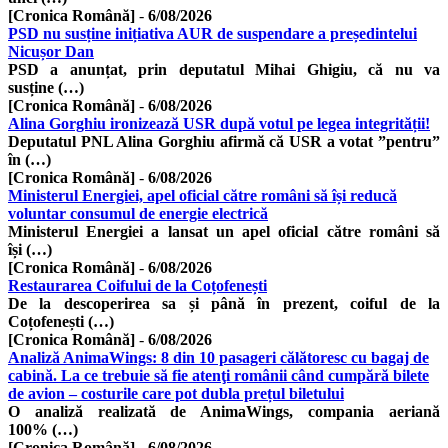
[Cronica Română]
-
6/08/2026
PSD nu susține inițiativa AUR de suspendare a președintelui
Nicușor Dan
PSD a anunțat, prin deputatul Mihai Ghigiu, că nu va
susține (…)
[Cronica Română]
-
6/08/2026
Alina Gorghiu ironizează USR după votul pe legea integrității!
Deputatul PNL Alina Gorghiu afirmă că USR a votat ”pentru”
în (…)
[Cronica Română]
-
6/08/2026
Ministerul Energiei, apel oficial către români să își reducă
voluntar consumul de energie electrică
Ministerul Energiei a lansat un apel oficial către români să
își (…)
[Cronica Română]
-
6/08/2026
Restaurarea Coifului de la Coțofenești
De la descoperirea sa și până în prezent, coiful de la
Coțofenești (…)
[Cronica Română]
-
6/08/2026
Analiză AnimaWings: 8 din 10 pasageri călătoresc cu bagaj de
cabină. La ce trebuie să fie atenţi românii când cumpără bilete
de avion – costurile care pot dubla prețul biletului
O analiză realizată de AnimaWings, compania aeriană
100% (…)
[Cronica Română]
-
6/08/2026