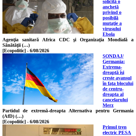
solicită o
anchetă
privind o
posibilă
mutaţie a
virusului
Ebola
Agenţia sanitară Africa CDC şi Organizaţia Mondială a
Sănătăţii (…)
[Ecopolitic]
-
6/08/2026
SONDAJ/
Germania:
Extrema-
dreaptă îşi
creşte avansul
în faţa blocului
de centru-
dreapta al
cancelarului
Merz
Partidul de extremă-dreapta Alternativa pentru Germania
(AfD) (…)
[Ecopolitic]
-
6/08/2026
Primul tren
electric PESA