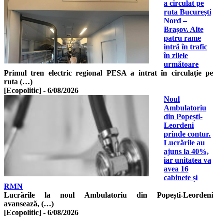
a circulat pe
ruta București
Nord –
Brașov. Alte
patru rame
intră în trafic
în zilele
următoare
Primul tren electric regional PESA a intrat în circulație pe
ruta (…)
[Ecopolitic]
-
6/08/2026
Noul
Ambulatoriu
din Popești-
Leordeni
prinde contur.
Lucrările au
ajuns la 40%,
iar unitatea va
avea 16
cabinete și
RMN
Lucrările la noul Ambulatoriu din Popești-Leordeni
avansează, (…)
[Ecopolitic]
-
6/08/2026