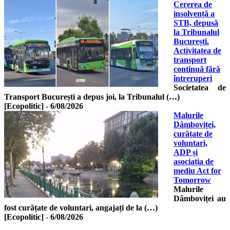
Cererea de
insolvență a
STB, depusă
la Tribunalul
București.
Activitatea de
transport
continuă fără
întreruperi
Societatea de
Transport București a depus joi, la Tribunalul (…)
[Ecopolitic]
-
6/08/2026
Malurile
Dâmboviței,
curățate de
voluntari,
ADP și
asociația de
mediu Act for
Tomorrow
Malurile
Dâmboviței au
fost curățate de voluntari, angajați de la (…)
[Ecopolitic]
-
6/08/2026