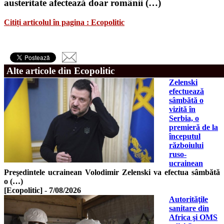
austeritate afectează doar românii (…)
Citiți articolul în pagina : Ecopolitic
Alte articole din Ecopolitic
Zelenski
efectuează
sâmbătă o
vizită în
Serbia, o
premieră de la
începutul
războiului
ruso-
ucrainean
Preşedintele ucrainean Volodimir Zelenski va efectua sâmbătă
o (…)
[Ecopolitic]
-
7/08/2026
Autorităţile
sanitare din
Africa şi OMS