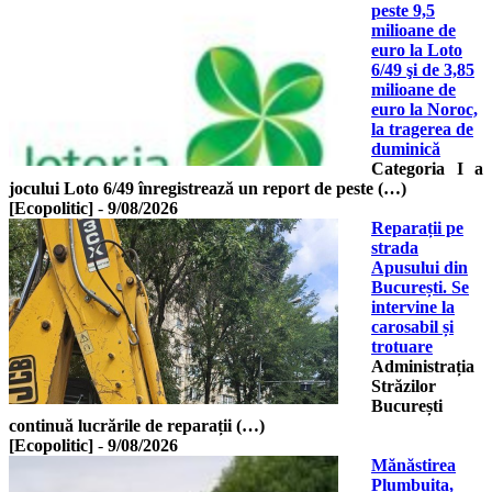
peste 9,5
milioane de
euro la Loto
6/49 şi de 3,85
milioane de
euro la Noroc,
la tragerea de
duminică
Categoria I a
jocului Loto 6/49 înregistrează un report de peste (…)
[Ecopolitic]
-
9/08/2026
Reparații pe
strada
Apusului din
București. Se
intervine la
carosabil și
trotuare
Administrația
Străzilor
București
continuă lucrările de reparații (…)
[Ecopolitic]
-
9/08/2026
Mănăstirea
Plumbuita,