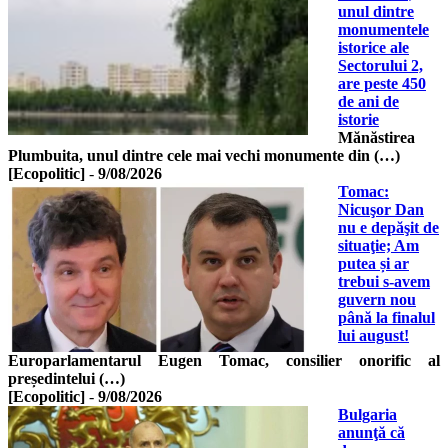
unul dintre
monumentele
istorice ale
Sectorului 2,
are peste 450
de ani de
istorie
Mănăstirea
Plumbuita, unul dintre cele mai vechi monumente din (…)
[Ecopolitic]
-
9/08/2026
Tomac:
Nicuşor Dan
nu e depăşit de
situaţie; Am
putea și ar
trebui s-avem
guvern nou
până la finalul
lui august!
Europarlamentarul Eugen Tomac, consilier onorific al
președintelui (…)
[Ecopolitic]
-
9/08/2026
Bulgaria
anunţă că