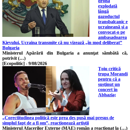
drona
explodată
lângă
gazoductul
transbalcanic e
ucraineană şi a
convocat-o pe
ambasadoarea
Kievului. Ucraina transmite că nu vizează „în mod deliberat”
Bulgaria
Ministerul Apărării din Bulgaria a anunţat sâmbătă că,
potrivit (…)
[Ecopolitic]
-
9/08/2026
Ţoiu critică
trupa Morandi
pentru că a
susţinut un
concert în
Abhazia;
„Corectitudinea politică este prea des pusă mai presus de
simplul fapt de a fi om”, reacţionează artiştii
Ministerul Afacerilor Externe (MAE) român a reacționat la (…)