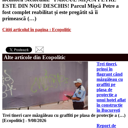
ESTE DIN NOU DESCHIS! Parcul Mișcă Petre a
fost complet reabilitat și este pregătit să îi
primească (…)
Citiți articolul în pagina : Ecopolitic
Alte articole din Ecopolitic
Trei tineri,
prinşi în
flagrant când
mâzgăleau cu
graffiti pe
plasa de
protecţie a
unui hotel aflat
în construcţie
în Bucureşti
Trei tineri care mâzgăleau cu graffiti pe plasa de protecţie a (…)
[Ecopolitic]
-
9/08/2026
Report de