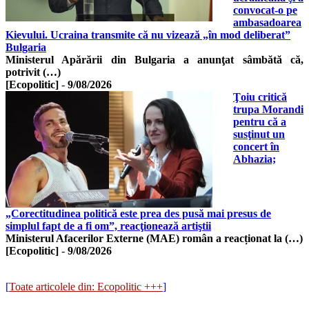
convocat-o pe
ambasadoarea
Kievului. Ucraina transmite că nu vizează „în mod deliberat”
Bulgaria
Ministerul Apărării din Bulgaria a anunţat sâmbătă că,
potrivit (…)
[Ecopolitic]
-
9/08/2026
Ţoiu critică
trupa Morandi
pentru că a
susţinut un
concert în
Abhazia;
„Corectitudinea politică este prea des pusă mai presus de
simplul fapt de a fi om”, reacţionează artiştii
Ministerul Afacerilor Externe (MAE) român a reacționat la (…)
[Ecopolitic]
-
9/08/2026
[
Toate articolele din: Ecopolitic +++
]