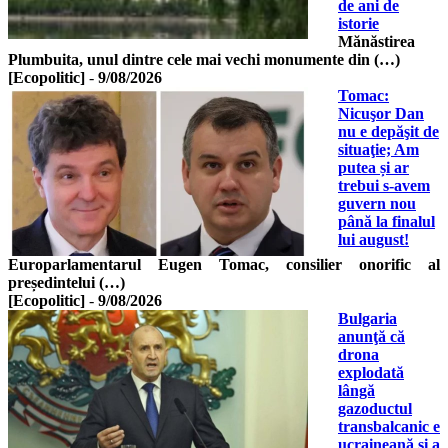
de ani de
istorie
Mănăstirea
Plumbuita, unul dintre cele mai vechi monumente din (…)
[Ecopolitic]
-
9/08/2026
Tomac:
Nicuşor Dan
nu e depăşit de
situaţie; Am
putea și ar
trebui s-avem
guvern nou
până la finalul
lui august!
Europarlamentarul Eugen Tomac, consilier onorific al
președintelui (…)
[Ecopolitic]
-
9/08/2026
Bulgaria
anunţă că
drona
explodată
lângă
gazoductul
transbalcanic e
ucraineană şi a