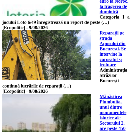
euro la Noroc,
la tragerea de
duminică
Categoria I a
jocului Loto 6/49 înregistrează un report de peste (…)
[Ecopolitic]
-
9/08/2026
Reparații pe
strada
Apusului din
București. Se
intervine la
carosabil și
trotuare
Administrația
Străzilor
București
continuă lucrările de reparații (…)
[Ecopolitic]
-
9/08/2026
Mănăstirea
Plumbuita,
unul dintre
monumentele
istorice ale
Sectorului 2,
are peste 450