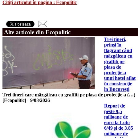
Citiți articolul în pagina : Ecopolitic
Alte articole din Ecopolitic
Trei tineri,
prinşi în
flagrant când
mâzgăleau cu
graffiti pe
plasa de
protecţie a
unui hotel aflat
în construcţie
în Bucureşti
Trei tineri care mâzgăleau cu graffiti pe plasa de protecţie a (…)
[Ecopolitic]
-
9/08/2026
Report de
peste 9,5
milioane de
euro la Loto
6/49 şi de 3,85
milioane de