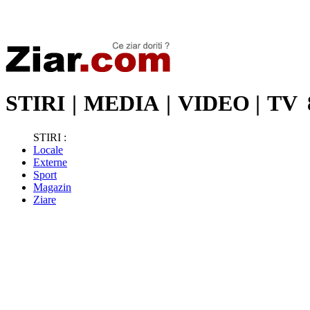
Stiri de ultima oră | Ultimele ştiri | Presa online | Stiri libere
STIRI
|
MEDIA
|
VIDEO
|
TV
STIRI :
Locale
Externe
Sport
Magazin
Ziare