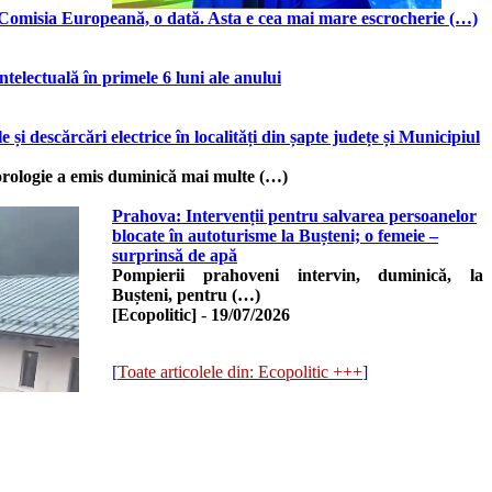
a Comisia Europeană, o dată. Asta e cea mai mare escrocherie (…)
ntelectuală în primele 6 luni ale anului
 și descărcări electrice în localități din șapte județe și Municipiul
rologie a emis duminică mai multe (…)
Prahova: Intervenții pentru salvarea persoanelor
blocate în autoturisme la Bușteni; o femeie –
surprinsă de apă
Pompierii prahoveni intervin, duminică, la
Bușteni, pentru (…)
[Ecopolitic]
-
19/07/2026
[
Toate articolele din: Ecopolitic +++
]