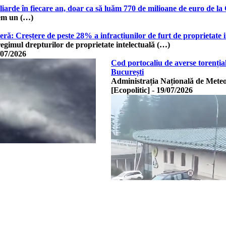
iarde în fiecare an, doar ca să luăm 770 de milioane de euro de l
em un (…)
ieră: Creștere de peste 28% a infracțiunilor de furt de proprietate i
 regimul drepturilor de proprietate intelectuală (…)
/07/2026
Cod portocaliu de averse torențiale
București
Administrația Națională de Meteo
[Ecopolitic]
-
19/07/2026