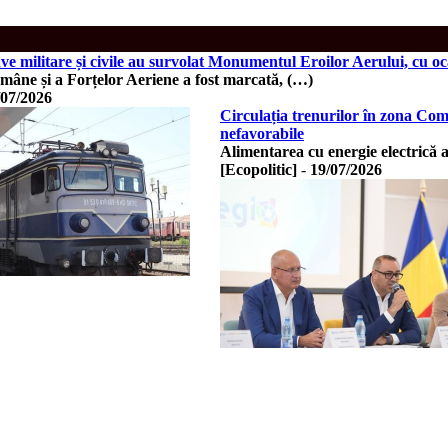
 militare și civile au survolat Monumentul Eroilor Aerului, cu oc
mâne și a Forțelor Aeriene a fost marcată, (…)
/07/2026
Circulația trenurilor în zona Com
nefavorabile
Alimentarea cu energie electrică 
[Ecopolitic]
-
19/07/2026