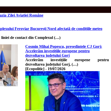
azia Zilei Aviației Române
plexului Feroviar București Nord afectată de condițiile meteo
a liniei de contact din Complexul (…)
Cosmin Mihai Popescu, președintele CJ Gorj:
Accelerăm investițiile europene pentru
dezvoltarea județului Gorj
Accelerăm investițiile europene pentru
dezvoltarea județului Gorj, (…)
[Ecopolitic]
-
19/07/2026