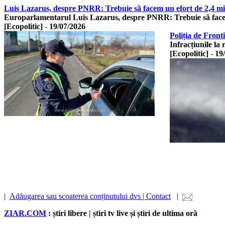
Luis Lazarus, despre PNRR: Trebuie să facem un efort de 2,4 mil
Europarlamentarul Luis Lazarus, despre PNRR: Trebuie să fac
[Ecopolitic]
-
19/07/2026
Poliția de Front
Infracțiunile la
[Ecopolitic]
-
19
|
Adăugarea sau scoaterea conținutului dvs | Contact
|
ZIAR.COM
: știri libere | știri tv live și știri de ultima oră