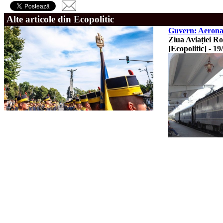
Alte articole din Ecopolitic
Guvern: Aeronave
Ziua Aviației Ro
[Ecopolitic]
-
19