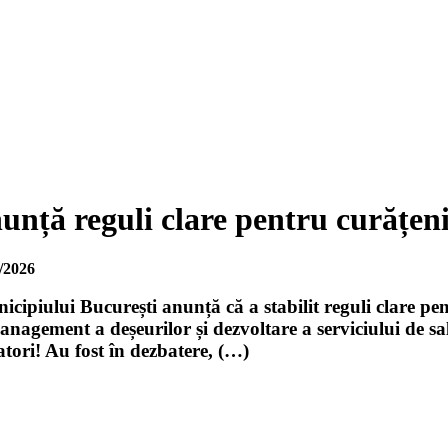
nță reguli clare pentru curățeni
/2026
cipiului București anunță că a stabilit reguli clare p
management a deșeurilor și dezvoltare a serviciului de sa
atori! Au fost în dezbatere, (…)