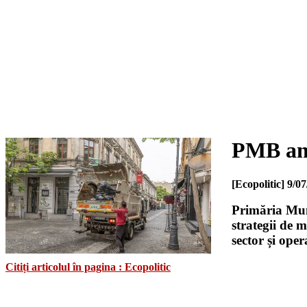
PMB anu
[Ecopolitic]
9/07
Primăria Muni
strategii de 
sector și oper
Citiți articolul în pagina : Ecopolitic